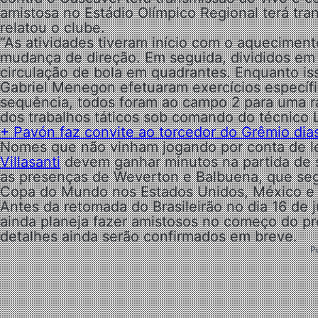
amistosa no Estádio Olímpico Regional terá tr
relatou o clube.
“As atividades tiveram início com o aquecimen
mudança de direção. Em seguida, divididos em
circulação de bola em quadrantes. Enquanto iss
Gabriel Menegon efetuaram exercícios específi
sequência, todos foram ao campo 2 para uma rá
dos trabalhos táticos sob comando do técnico L
+ Pavón faz convite ao torcedor do Grêmio dias
Nomes que não vinham jogando por conta de l
Villasanti
devem ganhar minutos na partida de 
as presenças de Weverton e Balbuena, que se
Copa do Mundo nos Estados Unidos, México e
Antes da retomada do Brasileirão no dia 16 de j
ainda planeja fazer amistosos no começo do p
detalhes ainda serão confirmados em breve.
P