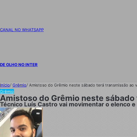
CANAL NO WHATSAPP
DE OLHO NO INTER
Início
/
Grêmio
/
Amistoso do Grêmio neste sábado terá transmissão ao 
Grêmio
Amistoso do Grêmio neste sábado 
Técnico Luís Castro vai movimentar o elenco e