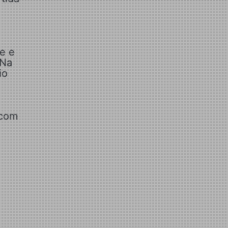
e e
 Na
io
.
 com