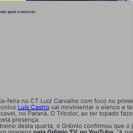
ndo após o anúncio
rta-feira no CT Luiz Carvalho com foco no prime
écnico
Luís Castro
vai movimentar o elenco e te
avel, no Paraná. O Tricolor, ao ter topado faze
ela presença.
o treino desta quarta, o Grêmio confirmou que o 
 com imagens
pela Grêmio TV, no YouTube
. “
A par