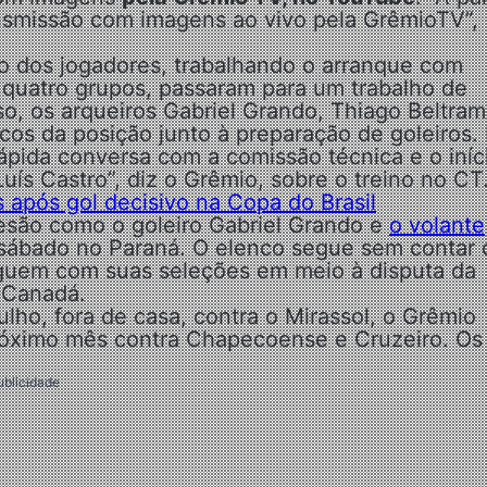
ansmissão com imagens ao vivo pela GrêmioTV”,
to dos jogadores, trabalhando o arranque com
 quatro grupos, passaram para um trabalho de
o, os arqueiros Gabriel Grando, Thiago Beltram
cos da posição junto à preparação de goleiros.
pida conversa com a comissão técnica e o iníc
uís Castro”, diz o Grêmio, sobre o treino no CT
 após gol decisivo na Copa do Brasil
esão como o goleiro Gabriel Grando e
o volante
sábado no Paraná. O elenco segue sem contar
guem com suas seleções em meio à disputa da
 Canadá.
ulho, fora de casa, contra o Mirassol, o Grêmio
róximo mês contra Chapecoense e Cruzeiro. Os
ublicidade