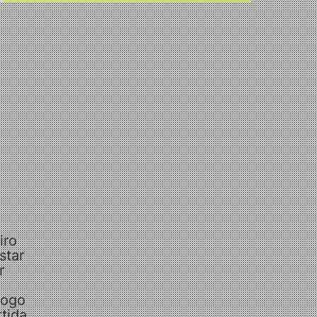
iro
star
r
jogo
tida