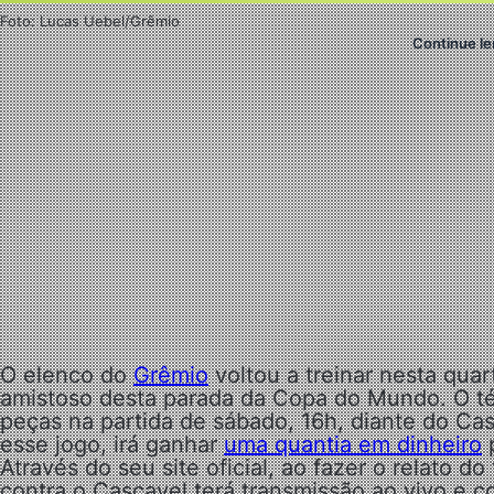
Foto: Lucas Uebel/Grêmio
Continue le
O elenco do
Grêmio
voltou a treinar nesta qua
amistoso desta parada da Copa do Mundo. O t
peças na partida de sábado, 16h, diante do Casc
esse jogo, irá ganhar
uma quantia em dinheiro
p
Através do seu site oficial, ao fazer o relato d
contra o Cascavel terá transmissão ao vivo e