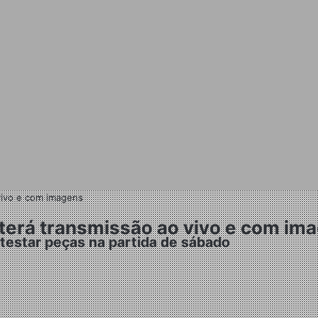
vivo e com imagens
terá transmissão ao vivo e com im
 testar peças na partida de sábado