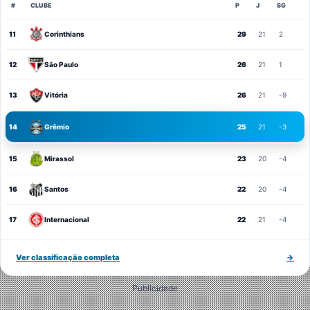
#
CLUBE
P
J
SG
11
Corinthians
29
21
2
12
São Paulo
26
21
1
13
Vitória
26
21
-9
14
Grêmio
25
21
-3
15
Mirassol
23
20
-4
16
Santos
22
20
-4
17
Internacional
22
21
-4
Ver classificação completa
→
Publicidade