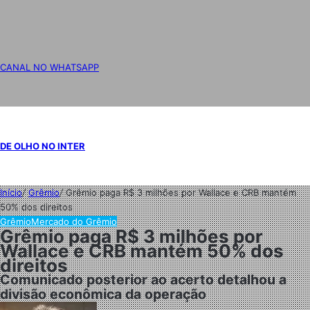
CANAL NO WHATSAPP
DE OLHO NO INTER
Início
/
Grêmio
/
Grêmio paga R$ 3 milhões por Wallace e CRB mantém
50% dos direitos
Grêmio
Mercado do Grêmio
Grêmio paga R$ 3 milhões por
Wallace e CRB mantém 50% dos
direitos
Comunicado posterior ao acerto detalhou a
divisão econômica da operação