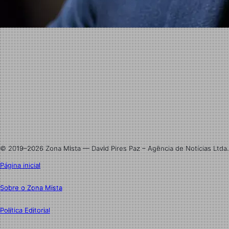
Website
Facebook
X
Linkedin
Instagram
© 2019–2026 Zona Mista — David Pires Paz – Agência de Notícias Ltda.
Página inicial
Sobre o Zona Mista
Política Editorial