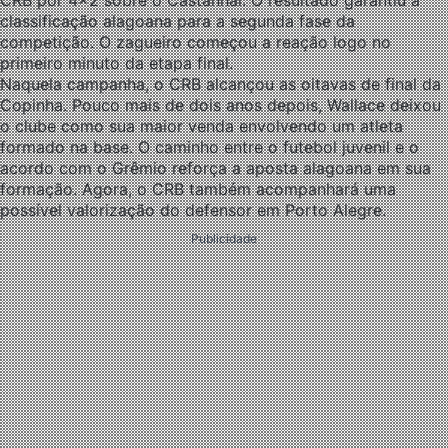
CRB por 4×2 sobre o Castanhal. O resultado garantiu a
classificação alagoana para a segunda fase da
competição. O zagueiro começou a reação logo no
primeiro minuto da etapa final.
Naquela campanha, o CRB alcançou as oitavas de final da
Copinha. Pouco mais de dois anos depois, Wallace deixou
o clube como sua maior venda envolvendo um atleta
formado na base. O caminho entre o futebol juvenil e o
acordo com o Grêmio reforça a aposta alagoana em sua
formação. Agora, o CRB também acompanhará uma
possível valorização do defensor em Porto Alegre.
Publicidade