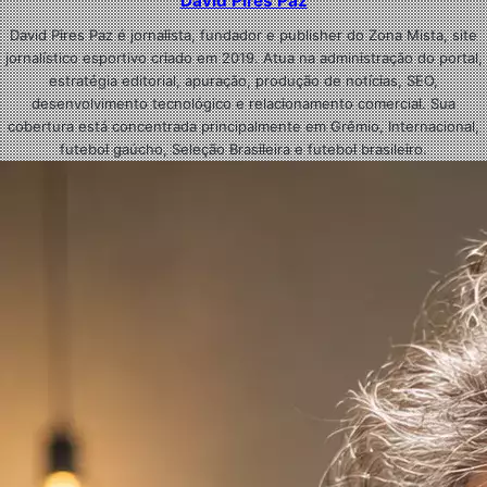
David Pires Paz
David Pires Paz é jornalista, fundador e publisher do Zona Mista, site
jornalístico esportivo criado em 2019. Atua na administração do portal,
estratégia editorial, apuração, produção de notícias, SEO,
desenvolvimento tecnológico e relacionamento comercial. Sua
cobertura está concentrada principalmente em Grêmio, Internacional,
futebol gaúcho, Seleção Brasileira e futebol brasileiro.