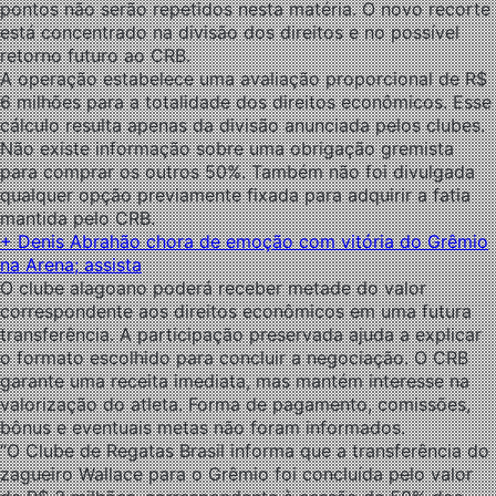
pontos não serão repetidos nesta matéria. O novo recorte
está concentrado na divisão dos direitos e no possível
retorno futuro ao CRB.
A operação estabelece uma avaliação proporcional de R$
6 milhões para a totalidade dos direitos econômicos. Esse
cálculo resulta apenas da divisão anunciada pelos clubes.
Não existe informação sobre uma obrigação gremista
para comprar os outros 50%. Também não foi divulgada
qualquer opção previamente fixada para adquirir a fatia
mantida pelo CRB.
+ Denis Abrahão chora de emoção com vitória do Grêmio
na Arena; assista
O clube alagoano poderá receber metade do valor
correspondente aos direitos econômicos em uma futura
transferência. A participação preservada ajuda a explicar
o formato escolhido para concluir a negociação. O CRB
garante uma receita imediata, mas mantém interesse na
valorização do atleta. Forma de pagamento, comissões,
bônus e eventuais metas não foram informados.
“O Clube de Regatas Brasil informa que a transferência do
zagueiro Wallace para o Grêmio foi concluída pelo valor