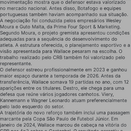
movimentação mostra que o defensor estava valorizado
no mercado nacional. Antes disso, Botafogo e equipes
portuguesas também haviam acompanhado sua situação.
A negociação foi conduzida pelos empresários Wesley
Moura e Guto Malta, da Prime Four Sport & Marketing.
Segundo Moura, o projeto gremista apresentou condições
adequadas para a sequência do desenvolvimento do
atleta. A estrutura oferecida, o planejamento esportivo e a
visão apresentada para Wallace pesaram na escolha. O
trabalho realizado pelo CRB também foi valorizado pelo
representante.
O defensor estreou profissionalmente em 2023 e ganhou
maior espaço durante a temporada de 2026. Antes da
transferência, Wallace somava 19 partidas no ano, com 12
aparições entre os titulares. Destro, ele chega para uma
defesa que reúne vários jogadores canhotos. Viery,
Kannemann e Wagner Leonardo atuam preferencialmente
pelo lado esquerdo do setor.
A trajetória do novo reforço também inclui uma passagem
marcante pela Copa São Paulo de Futebol Júnior. Em
janeiro de 2024, Wallace marcou de cabeça na vitória do