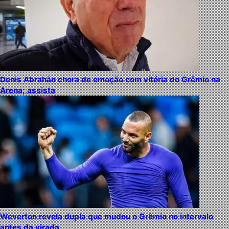
Denis Abrahão chora de emoção com vitória do Grêmio na
Arena; assista
Weverton revela dupla que mudou o Grêmio no intervalo
antes da virada