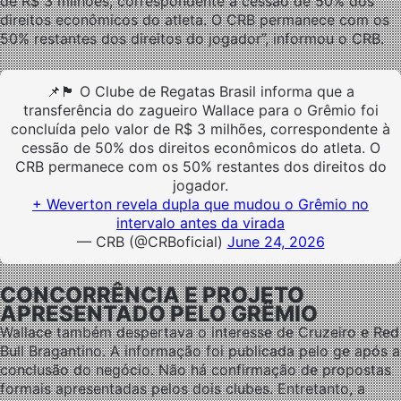
de R$ 3 milhões, correspondente à cessão de 50% dos
direitos econômicos do atleta. O CRB permanece com os
50% restantes dos direitos do jogador”, informou o CRB.
📌🏴󠁧󠁢󠁥󠁮󠁧󠁿 O Clube de Regatas Brasil informa que a
transferência do zagueiro Wallace para o Grêmio foi
concluída pelo valor de R$ 3 milhões, correspondente à
cessão de 50% dos direitos econômicos do atleta. O
CRB permanece com os 50% restantes dos direitos do
jogador.
+ Weverton revela dupla que mudou o Grêmio no
intervalo antes da virada
— CRB (@CRBoficial)
June 24, 2026
CONCORRÊNCIA E PROJETO
APRESENTADO PELO GRÊMIO
Wallace também despertava o interesse de Cruzeiro e Red
Bull Bragantino. A informação foi publicada pelo ge após a
conclusão do negócio. Não há confirmação de propostas
formais apresentadas pelos dois clubes. Entretanto, a