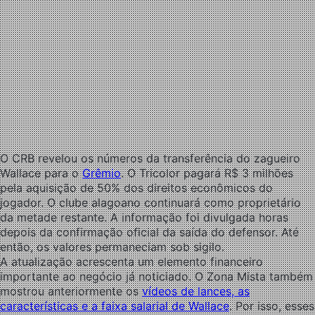
O CRB revelou os números da transferência do zagueiro
Wallace para o
Grêmio
. O Tricolor pagará R$ 3 milhões
pela aquisição de 50% dos direitos econômicos do
jogador. O clube alagoano continuará como proprietário
da metade restante. A informação foi divulgada horas
depois da confirmação oficial da saída do defensor. Até
então, os valores permaneciam sob sigilo.
A atualização acrescenta um elemento financeiro
importante ao negócio já noticiado. O Zona Mista também
mostrou anteriormente os
vídeos de lances, as
características e a faixa salarial de Wallace
. Por isso, esses