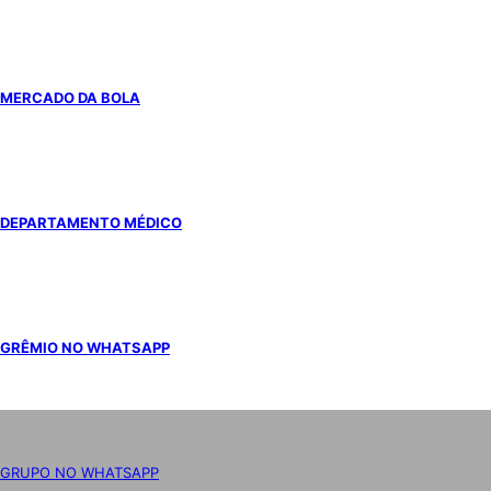
MERCADO DA BOLA
DEPARTAMENTO MÉDICO
GRÊMIO NO WHATSAPP
GRUPO NO WHATSAPP