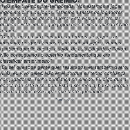
O EMPATE DO GRÊMIO:
“Nós não tivemos pré-temporada. Nós estamos a jogar
jogos em cima de jogos. Estamos a testar os jogadores
em jogos oficiais desde janeiro. Esta equipe vai treinar
quando? Esta equipe que jogou hoje treinou quando? Não
treinou”
“O jogo ficou muito limitado em termos de opções ao
intervalo, porque fizemos quatro substituições, vítimas
também daquilo que foi a saída de Luís Eduardo e Pavón.
Não conseguimos o objetivo fundamental que era
classificar em primeiro”
“Eu sei que toda gente quer resultados, eu também quero.
Aliás, eu vivo deles. Não errei porque eu tenho confiança
nos jogadores. Tenho confiança no elenco. Eu digo que a
época não está a ser boa. Está a ser média, baixa, porque
nós não temos esse lugar que tanto queríamos”
Publicidade