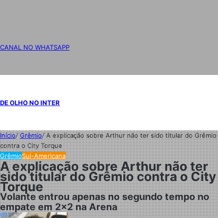
CANAL NO WHATSAPP
DE OLHO NO INTER
Início
/
Grêmio
/
A explicação sobre Arthur não ter sido titular do Grêmio
contra o City Torque
Grêmio
Sul-Americana
A explicação sobre Arthur não ter
sido titular do Grêmio contra o City
Torque
Volante entrou apenas no segundo tempo no
empate em 2x2 na Arena