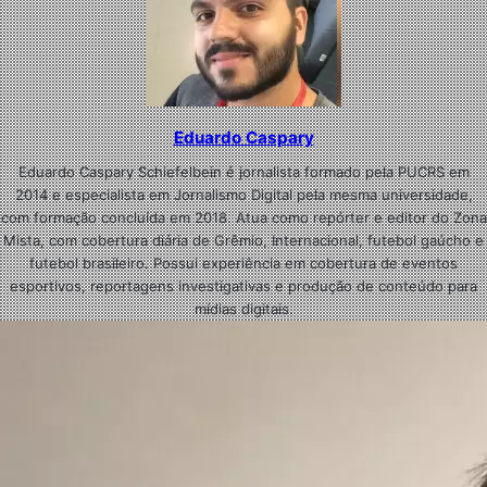
Eduardo Caspary
Eduardo Caspary Schiefelbein é jornalista formado pela PUCRS em
2014 e especialista em Jornalismo Digital pela mesma universidade,
com formação concluída em 2018. Atua como repórter e editor do Zona
Mista, com cobertura diária de Grêmio, Internacional, futebol gaúcho e
futebol brasileiro. Possui experiência em cobertura de eventos
esportivos, reportagens investigativas e produção de conteúdo para
mídias digitais.