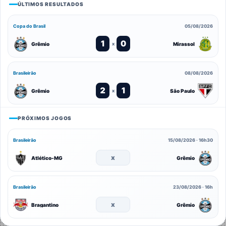
ÚLTIMOS RESULTADOS
Copa do Brasil
05/08/2026
1
0
Grêmio
Mirassol
x
Brasileirão
08/08/2026
2
1
Grêmio
São Paulo
x
PRÓXIMOS JOGOS
Brasileirão
15/08/2026 · 16h30
x
Atlético-MG
Grêmio
Brasileirão
23/08/2026 · 16h
x
Bragantino
Grêmio