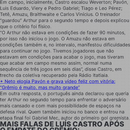
Em campo, inicialmente, Castro escalou
Weverton; Pavón,
Luis Eduardo, Viery e Pedro Gabriel; Tiago e Leo Pérez;
Tetê, Amuzu, Braithwaite e Carlos Vinícius. O treinador
“guardou” Arthur para o segundo tempo e depois explicou
que o critério foi físico.
“O Arthur não estava em condições de fazer 90 minutos,
por isso não iniciou o jogo. O Amuzu não estava em
condições também e, no intervalo, manifestou dificuldades
para continuar no jogo. Tivemos jogadores que não
estavam em condições para acabar o jogo, mas tiveram
que acabar em campo mesmo assim, normal numa
sequência de três jogos em seis dias”, disse Castro, em
trecho da coletiva recuperado pela Rádio Itatiaia.
+ Neto elogia Pavón e grava vídeo feliz com vitória:
“Grêmio é muito, mas muito grande”
Em outra resposta, o português ainda declarou que queria
ter Arthur no segundo tempo para enfrentar o adversário
mais cansado e com mais possibilidade de espaços na
defesa rival. Quem também iniciou no banco e entrou na
etapa final foi Gabriel Mec, autor do primeiro gol gremista.
MAIS FALAS DE LUÍS CASTRO APÓS