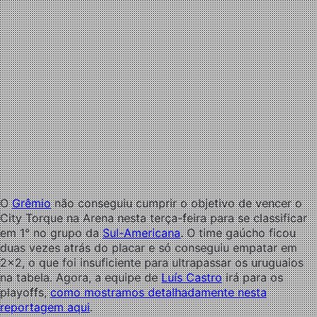
O
Grêmio
não conseguiu cumprir o objetivo de vencer o
City Torque na Arena nesta terça-feira para se classificar
em 1° no grupo da
Sul-Americana
. O time gaúcho ficou
duas vezes atrás do placar e só conseguiu empatar em
2×2, o que foi insuficiente para ultrapassar os uruguaios
na tabela. Agora, a equipe de
Luís Castro
irá para os
playoffs,
como mostramos detalhadamente nesta
reportagem aqui
.