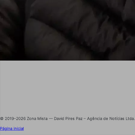
Facebook
X
Linkedin
Instagram
© 2019–2026 Zona Mista — David Pires Paz – Agência de Notícias Ltda.
Página inicial