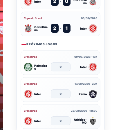
2
0
Inter
x
ns
Copa do Brasil
06/08/2026
Corinthia
2
1
Inter
x
ns
PRÓXIMOS JOGOS
Brasileirão
09/08/2026 · 16h
Palmeira
x
Inter
s
Brasileirão
17/08/2026 · 20h
x
Inter
Remo
Brasileirão
22/08/2026 · 18h30
Atlético-
x
Inter
MG