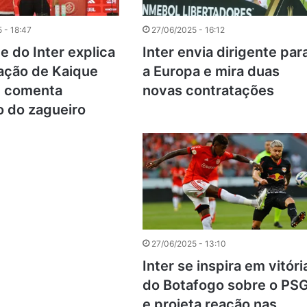
 - 18:47
27/06/2025 - 16:12
e do Inter explica
Inter envia dirigente par
ação de Kaique
a Europa e mira duas
e comenta
novas contratações
o do zagueiro
27/06/2025 - 13:10
Inter se inspira em vitóri
do Botafogo sobre o PS
e projeta reação nas