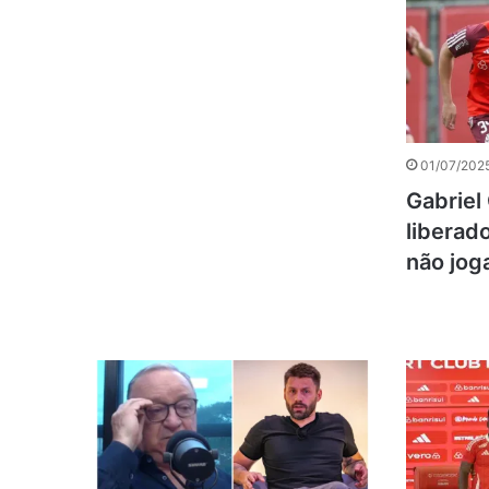
01/07/2025
Gabriel
liberad
não jog