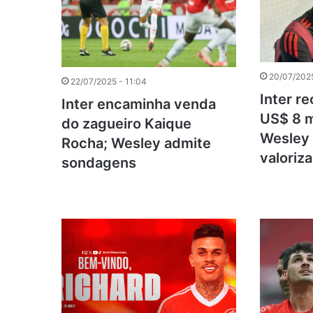
20/07/2025
22/07/2025 - 11:04
Inter r
Inter encaminha venda
US$ 8 m
do zagueiro Kaique
Wesley 
Rocha; Wesley admite
valoriz
sondagens