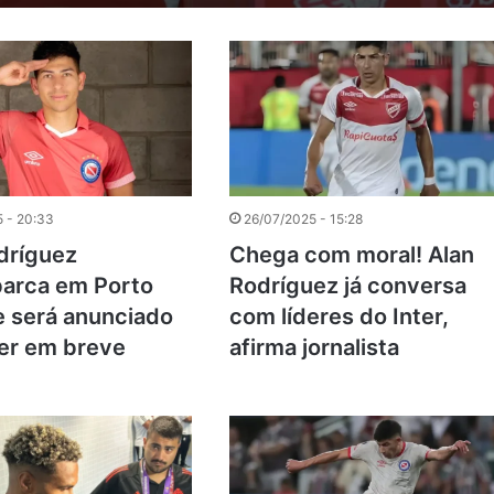
 - 20:33
26/07/2025 - 15:28
dríguez
Chega com moral! Alan
arca em Porto
Rodríguez já conversa
e será anunciado
com líderes do Inter,
ter em breve
afirma jornalista