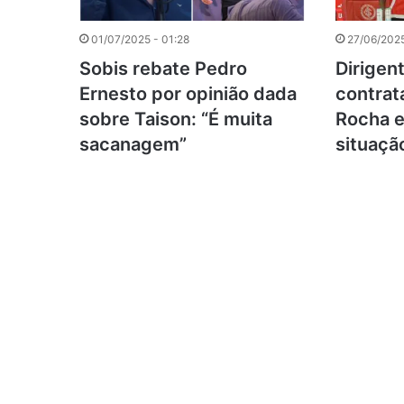
01/07/2025 - 01:28
27/06/2025
Sobis rebate Pedro
Dirigent
Ernesto por opinião dada
contrat
sobre Taison: “É muita
Rocha 
sacanagem”
situaçã