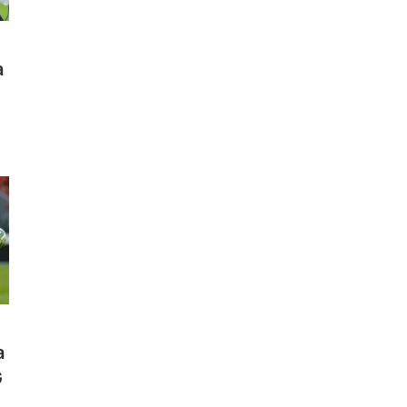
a
a
G