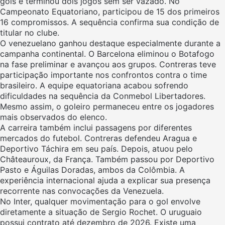
gols e terminou dois jogos sem ser vazado. No
Campeonato Equatoriano, participou de 15 dos primeiros
16 compromissos. A sequência confirma sua condição de
titular no clube.
O venezuelano ganhou destaque especialmente durante a
campanha continental. O Barcelona eliminou o Botafogo
na fase preliminar e avançou aos grupos. Contreras teve
participação importante nos confrontos contra o time
brasileiro. A equipe equatoriana acabou sofrendo
dificuldades na sequência da Conmebol Libertadores.
Mesmo assim, o goleiro permaneceu entre os jogadores
mais observados do elenco.
A carreira também inclui passagens por diferentes
mercados do futebol. Contreras defendeu Aragua e
Deportivo Táchira em seu país. Depois, atuou pelo
Châteauroux, da França. Também passou por Deportivo
Pasto e Águilas Doradas, ambos da Colômbia. A
experiência internacional ajuda a explicar sua presença
recorrente nas convocações da Venezuela.
No Inter, qualquer movimentação para o gol envolve
diretamente a situação de Sergio Rochet. O uruguaio
possui contrato até dezembro de 2026. Existe uma