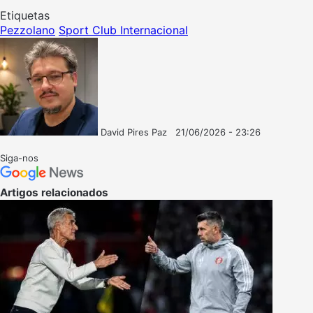
Etiquetas
Pezzolano
Sport Club Internacional
David Pires Paz
21/06/2026 - 23:26
Follow
Mande
on
um
Siga-nos
X
e-
mail
Artigos relacionados