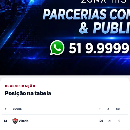
CLASSIFICAÇÃO
Posição na tabela
#
CLUBE
P
J
SG
13
Vitória
26
21
-9