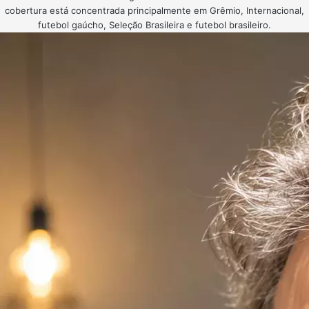
cobertura está concentrada principalmente em Grêmio, Internacional,
futebol gaúcho, Seleção Brasileira e futebol brasileiro.