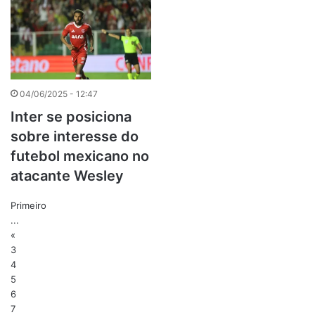
04/06/2025 - 12:47
Inter se posiciona
sobre interesse do
futebol mexicano no
atacante Wesley
Primeiro
...
«
3
4
5
6
7