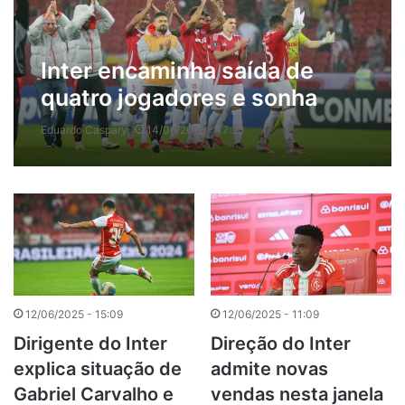
Inter encaminha saída de
quatro jogadores e sonha
com ex-volante do Flamengo
Eduardo Caspary
14/06/2025 - 17:23
12/06/2025 - 15:09
12/06/2025 - 11:09
Dirigente do Inter
Direção do Inter
explica situação de
admite novas
Gabriel Carvalho e
vendas nesta janela