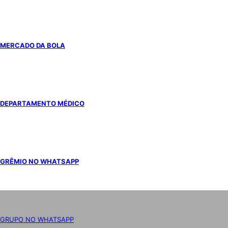
MERCADO DA BOLA
DEPARTAMENTO MÉDICO
GRÊMIO NO WHATSAPP
GRUPO NO WHATSAPP