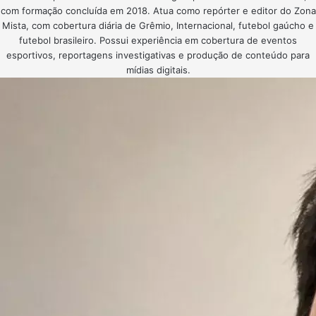
com formação concluída em 2018. Atua como repórter e editor do Zona
Mista, com cobertura diária de Grêmio, Internacional, futebol gaúcho e
futebol brasileiro. Possui experiência em cobertura de eventos
esportivos, reportagens investigativas e produção de conteúdo para
mídias digitais.