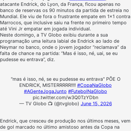
atacante Endrick, do Lyon, da França, ficou apenas no
banco de reservas os 90 minutos da partida de estreia no
Mundial. Ele viu de fora o frustrante empate em 1×1 contra
Marrocos, que inclusive saiu na frente no primeiro tempo
até Vini Jr empatar em jogada individual.
Neste domingo, a TV Globo exibiu durante a sua
programação uma leitura labial de Endrick ao lado de
Neymar no banco, onde o jovem jogador “reclamava” da
falta de chance na partida: “
Mas é isso, né, uai, se eu
pudesse eu entrava”, diz.
"mas é isso, né, se eu pudesse eu entrava" PÕE O
ENDRICK, MISTERRRRR!!!!
#CopaNaGlobo
#AGenteJogaJunto
#FutebolNaGlobo
pic.twitter.com/w3Q0TzYDbn
— TV Globo 📺 (@tvglobo)
June 15, 2026
Endrick, que cresceu de produção nos últimos meses, vem
de gol marcado no último amistoso antes da Copa na