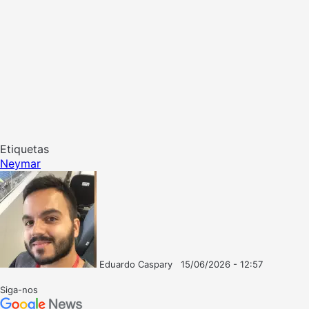
Etiquetas
Neymar
Eduardo Caspary
15/06/2026 - 12:57
Follow
Mande
on
um
Siga-nos
X
e-