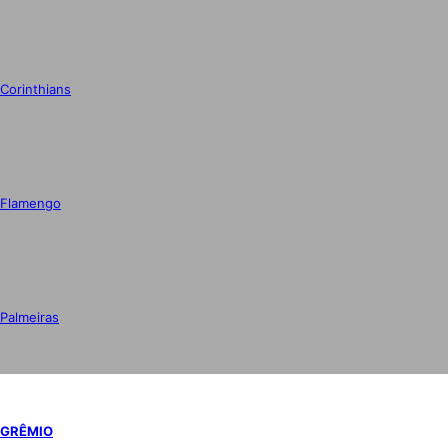
Corinthians
Flamengo
Palmeiras
GRÊMIO