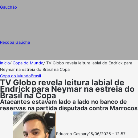
Gauchão
Recopa Gaúcha
Início
/
Copa do Mundo
/
TV Globo revela leitura labial de Endrick para
Neymar na estreia do Brasil na Copa
Copa do Mundo
Brasil
TV Globo revela leitura labial de
Endrick para Neymar na estreia do
Brasil na Copa
Atacantes estavam lado a lado no banco de
reservas na partida disputada contra Marrocos
Eduardo Caspary
15/06/2026 - 12:57
Follow
Mande