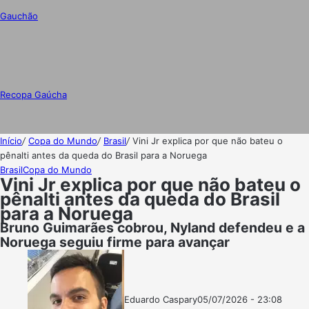
Gauchão
Recopa Gaúcha
Início
/
Copa do Mundo
/
Brasil
/
Vini Jr explica por que não bateu o
pênalti antes da queda do Brasil para a Noruega
Brasil
Copa do Mundo
Vini Jr explica por que não bateu o
pênalti antes da queda do Brasil
para a Noruega
Bruno Guimarães cobrou, Nyland defendeu e a
Noruega seguiu firme para avançar
Eduardo Caspary
05/07/2026 - 23:08
Follow
Mande