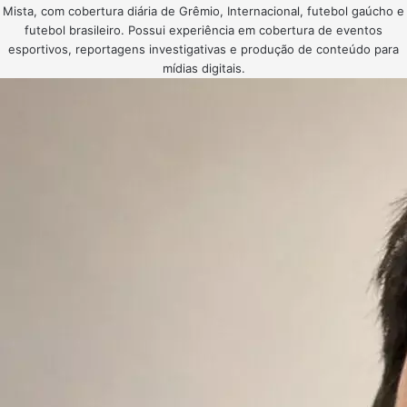
Mista, com cobertura diária de Grêmio, Internacional, futebol gaúcho e
futebol brasileiro. Possui experiência em cobertura de eventos
esportivos, reportagens investigativas e produção de conteúdo para
mídias digitais.