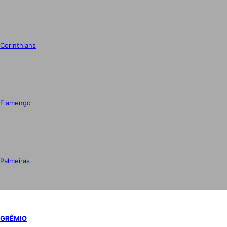
Corinthians
Flamengo
Palmeiras
GRÊMIO