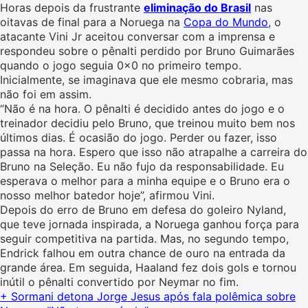
Horas depois da frustrante
eliminação do Brasil
nas
oitavas de final para a Noruega na
Copa do Mundo
, o
atacante Vini Jr aceitou conversar com a imprensa e
respondeu sobre o pênalti perdido por Bruno Guimarães
quando o jogo seguia 0x0 no primeiro tempo.
Inicialmente, se imaginava que ele mesmo cobraria, mas
não foi em assim.
“Não é na hora. O pênalti é decidido antes do jogo e o
treinador decidiu pelo Bruno, que treinou muito bem nos
últimos dias. É ocasião do jogo. Perder ou fazer, isso
passa na hora. Espero que isso não atrapalhe a carreira do
Bruno na Seleção. Eu não fujo da responsabilidade. Eu
esperava o melhor para a minha equipe e o Bruno era o
nosso melhor batedor hoje”, afirmou Vini.
Depois do erro de Bruno em defesa do goleiro Nyland,
que teve jornada inspirada, a Noruega ganhou força para
seguir competitiva na partida. Mas, no segundo tempo,
Endrick falhou em outra chance de ouro na entrada da
grande área. Em seguida, Haaland fez dois gols e tornou
inútil o pênalti convertido por Neymar no fim.
+ Sormani detona Jorge Jesus após fala polêmica sobre