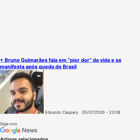
+ Bruno Guimarães fala em “pior dor” da vida e se
manifesta após queda do Brasil
Eduardo Caspary
05/07/2026 - 23:08
Follow
Mande
on
um
Siga-nos
X
e-
mail
Artigos relacionados