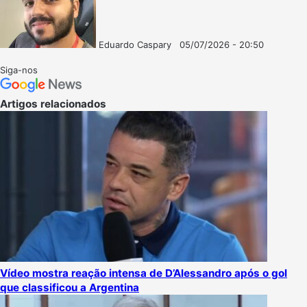
Eduardo Caspary
05/07/2026 - 20:50
Follow
Mande
on
um
Siga-nos
X
e-
mail
Artigos relacionados
Vídeo mostra reação intensa de D’Alessandro após o gol
que classificou a Argentina