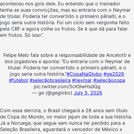
aconteceu nos gols dele. Eu entendo que o treinador
tenha as suas convicções, mas eu
entraria com o Neymar
de titular. Poderia ter convertido o primeiro pênalti, e o
jogo seria outra história. Foi um ciclo sem vergonha feito
pela CBF e agora colhe os frutos. Se é que dá para falar
em frutos. Só isso”.
Felipe Melo fala sobre a responsabilidade de Ancelotti e
dos jogadores e aponta: "Eu entraria com o Neymar de
titular. Poderia ter convertido o primeiro pênalti, e o
jogo seria outra história."
#CopaNaGlobo
#ge2026
#futebol
#seleçãobrasileira
#neymar
#seleçãocopa
pic.twitter.com/5cK9wHsdQg
— ge (@geglobo)
July 5, 2026
Com essa derrota, o Brasil chegará a 28 anos sem título
de Copa do Mundo, no maior jejum de toda a sua história.
Já a Noruega, que segue sem nunca ter perdido para a
Seleção Brasileira, aguardará o vencedor de México x