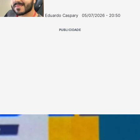
Eduardo Caspary
05/07/2026 - 20:50
Follow
Mande
on
um
PUBLICIDADE
X
e-
mail