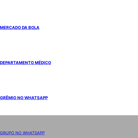
MERCADO DA BOLA
DEPARTAMENTO MÉDICO
GRÊMIO NO WHATSAPP
GRUPO NO WHATSAPP