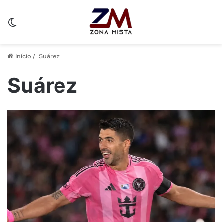
Switch skin
Início
/
Suárez
Suárez