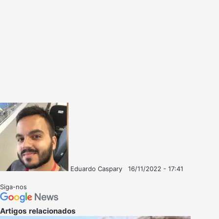
Eduardo Caspary
16/11/2022 - 17:41
Follow
Mande
on
um
Siga-nos
X
e-
mail
Artigos relacionados