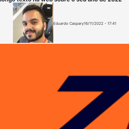
Eduardo Caspary
16/11/2022 - 17:41
Follow
Mande
on
um
X
e-
mail