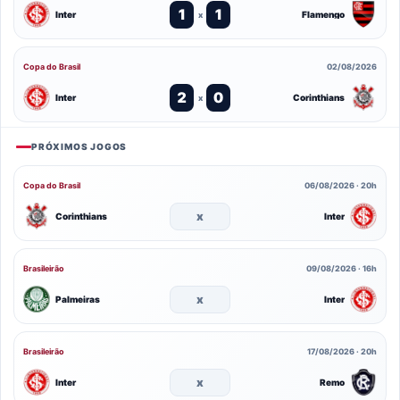
1
1
Inter
Flamengo
x
Copa do Brasil
02/08/2026
2
0
Inter
Corinthians
x
PRÓXIMOS JOGOS
Copa do Brasil
06/08/2026 · 20h
x
Corinthians
Inter
Brasileirão
09/08/2026 · 16h
x
Palmeiras
Inter
Brasileirão
17/08/2026 · 20h
x
Inter
Remo