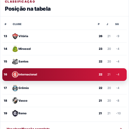
CLASSIFICAÇÃO
Posição na tabela
#
CLUBE
P
J
SG
13
Vitória
26
21
-9
14
Mirassol
23
20
-4
15
Santos
22
20
-4
16
Internacional
22
21
-4
17
Grêmio
22
20
-4
18
Vasco
21
20
-8
19
Remo
21
21
-10
Ver classificação completa
→