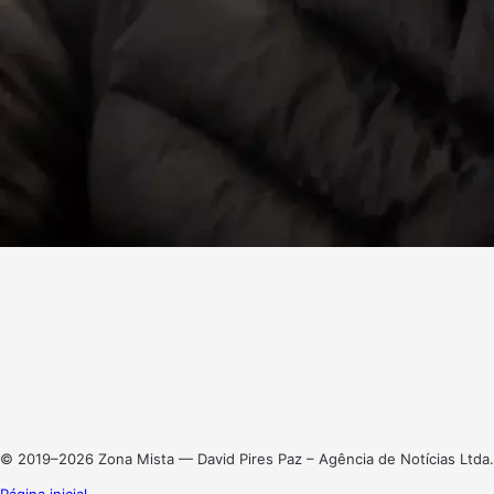
Facebook
X
Linkedin
Instagram
© 2019–2026 Zona Mista — David Pires Paz – Agência de Notícias Ltda.