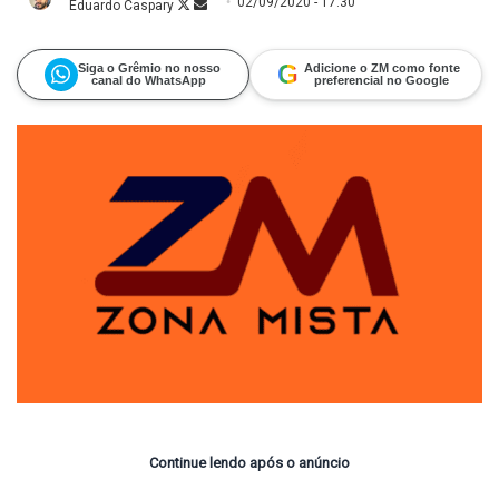
02/09/2020 - 17:30
Eduardo Caspary
Follow
Mande
on
um
X
e-
mail
G
Siga o Grêmio no nosso
Adicione o ZM como fonte
canal do WhatsApp
preferencial no Google
Continue lendo após o anúncio