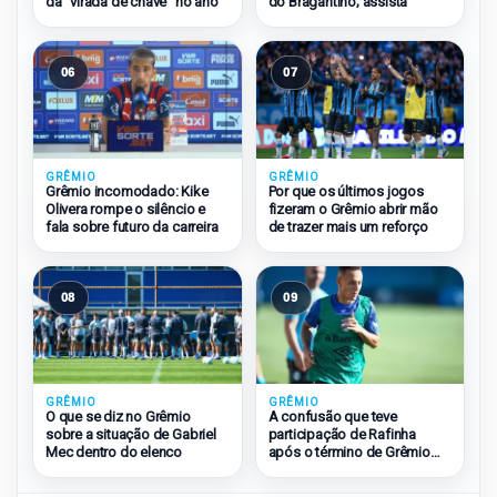
da “virada de chave” no ano
do Bragantino; assista
06
07
GRÊMIO
GRÊMIO
Grêmio incomodado: Kike
Por que os últimos jogos
Olivera rompe o silêncio e
fizeram o Grêmio abrir mão
fala sobre futuro da carreira
de trazer mais um reforço
08
09
GRÊMIO
GRÊMIO
O que se diz no Grêmio
A confusão que teve
sobre a situação de Gabriel
participação de Rafinha
Mec dentro do elenco
após o término de Grêmio
2×1 São Paulo