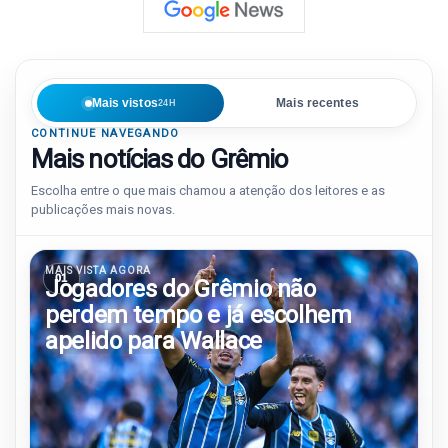
Mais vistos
Mais recentes
24H
CONTINUE NAVEGANDO
Mais notícias do Grêmio
Escolha entre o que mais chamou a atenção dos leitores e as
publicações mais novas.
MAIS VISTA AGORA
01
Jogadores do Grêmio não
perdem tempo e já escolhem
apelido para Wallace