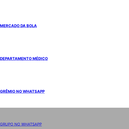
MERCADO DA BOLA
DEPARTAMENTO MÉDICO
GRÊMIO NO WHATSAPP
GRUPO NO WHATSAPP