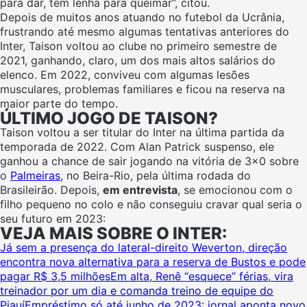
para dar, tem lenha para queimar”, citou.
Depois de muitos anos atuando no futebol da Ucrânia,
frustrando até mesmo algumas tentativas anteriores do
Inter, Taison voltou ao clube no primeiro semestre de
2021, ganhando, claro, um dos mais altos salários do
elenco. Em 2022, conviveu com algumas lesões
musculares, problemas familiares e ficou na reserva na
maior parte do tempo.
ÚLTIMO JOGO DE TAISON?
Taison voltou a ser titular do Inter na última partida da
temporada de 2022. Com Alan Patrick suspenso, ele
ganhou a chance de sair jogando na vitória de 3×0 sobre
o
Palmeiras
, no Beira-Rio, pela última rodada do
Brasileirão. Depois,
em entrevista
, se emocionou com o
filho pequeno no colo e não conseguiu cravar qual seria o
seu futuro em 2023:
VEJA MAIS SOBRE O INTER:
Já sem a presença do lateral-direito Weverton, direção
encontra nova alternativa para a reserva de Bustos e pode
pagar R$ 3,5 milhões
Em alta, Renê “esquece” férias, vira
treinador por um dia e comanda treino de equipe do
Piauí
Empréstimo só até junho de 2023: jornal aponta novo