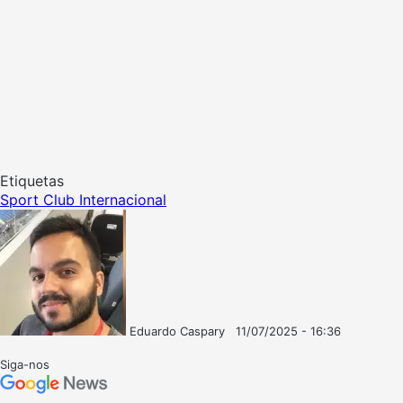
Etiquetas
Sport Club Internacional
Eduardo Caspary
11/07/2025 - 16:36
Follow
Mande
on
um
Siga-nos
X
e-
mail