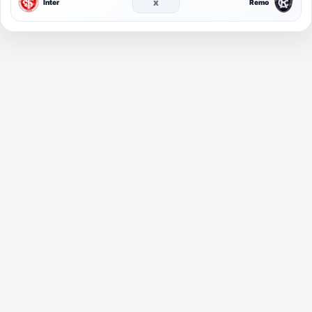
x
Inter
Remo