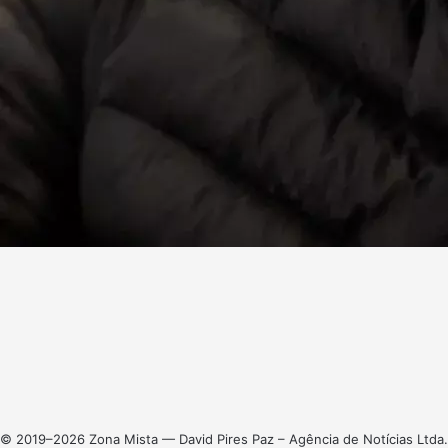
Facebook
X
Linkedin
Instagram
© 2019–2026 Zona Mista — David Pires Paz – Agência de Notícias Ltda.