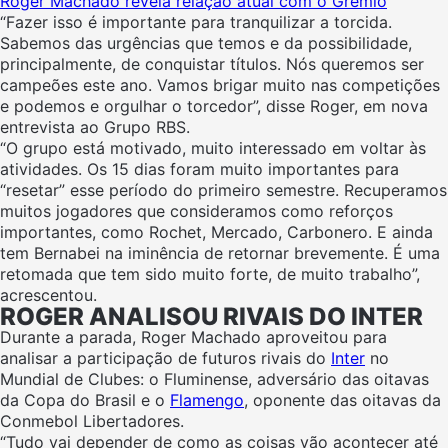
Roger Machado revela relação atual com o Grêmio
“Fazer isso é importante para tranquilizar a torcida.
Sabemos das urgências que temos e da possibilidade,
principalmente, de conquistar títulos. Nós queremos ser
campeões este ano. Vamos brigar muito nas competições
e podemos e orgulhar o torcedor”, disse Roger, em nova
entrevista ao Grupo RBS.
“O grupo está motivado, muito interessado em voltar às
atividades. Os 15 dias foram muito importantes para
“resetar” esse período do primeiro semestre. Recuperamos
muitos jogadores que consideramos como reforços
importantes, como Rochet, Mercado, Carbonero. E ainda
tem Bernabei na iminência de retornar brevemente. É uma
retomada que tem sido muito forte, de muito trabalho”,
acrescentou.
ROGER ANALISOU RIVAIS DO INTER
Durante a parada, Roger Machado aproveitou para
analisar a participação de futuros rivais do
Inter
no
Mundial de Clubes: o Fluminense, adversário das oitavas
da Copa do Brasil e o
Flamengo
, oponente das oitavas da
Conmebol Libertadores.
“Tudo vai depender de como as coisas vão acontecer até