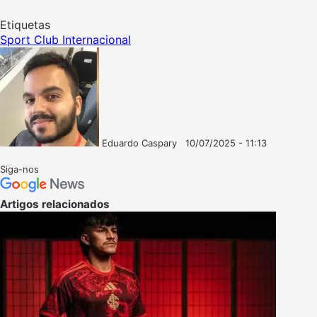
Etiquetas
Sport Club Internacional
Eduardo Caspary
10/07/2025 - 11:13
Follow
Mande
on
um
Siga-nos
X
e-
mail
Artigos relacionados