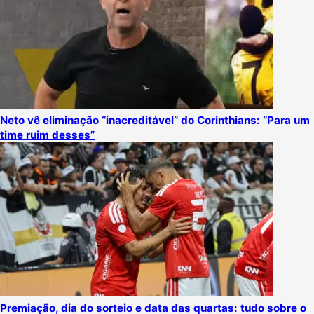
Neto vê eliminação “inacreditável” do Corinthians: “Para um
time ruim desses”
Premiação, dia do sorteio e data das quartas: tudo sobre o