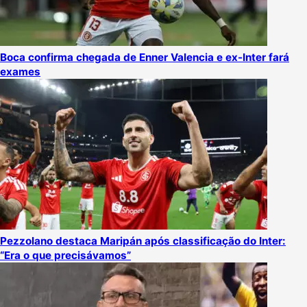
Boca confirma chegada de Enner Valencia e ex-Inter fará
exames
Pezzolano destaca Maripán após classificação do Inter:
“Era o que precisávamos”