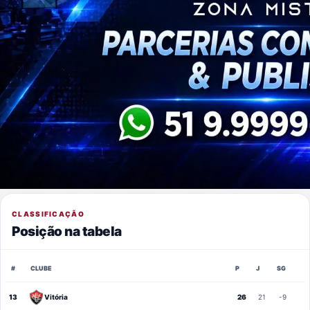
CLASSIFICAÇÃO
Posição na tabela
#
CLUBE
P
J
SG
13
Vitória
26
21
-9