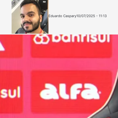
Eduardo Caspary
10/07/2025 - 11:13
Follow
Mande
on
um
X
e-
mail