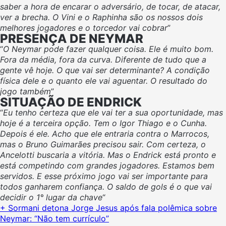
saber a hora de encarar o adversário, de tocar, de atacar,
ver a brecha. O Vini e o Raphinha são os nossos dois
melhores jogadores e o torcedor vai cobrar
”
PRESENÇA DE NEYMAR
“
O Neymar pode fazer qualquer coisa. Ele é muito bom.
Fora da média, fora da curva. Diferente de tudo que a
gente vê hoje. O que vai ser determinante? A condição
física dele e o quanto ele vai aguentar. O resultado do
jogo também
”
SITUAÇÃO DE ENDRICK
“
Eu tenho certeza que ele vai ter a sua oportunidade, mas
hoje é a terceira opção. Tem o Igor Thiago e o Cunha.
Depois é ele. Acho que ele entraria contra o Marrocos,
mas o Bruno Guimarães precisou sair. Com certeza, o
Ancelotti buscaria a vitória. Mas o Endrick está pronto e
está competindo com grandes jogadores. Estamos bem
servidos. E esse próximo jogo vai ser importante para
todos ganharem confiança. O saldo de gols é o que vai
decidir o 1° lugar da chave
“
+ Sormani detona Jorge Jesus após fala polêmica sobre
Neymar: “Não tem currículo”