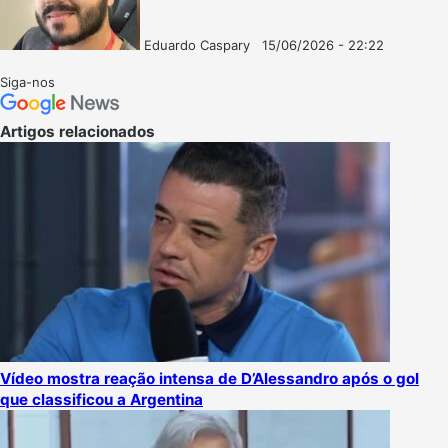
Eduardo Caspary
15/06/2026 - 22:22
Follow
Mande
on
um
Siga-nos
X
e-
mail
Artigos relacionados
Vídeo mostra reação intensa de D’Alessandro após o gol
que classificou a Argentina