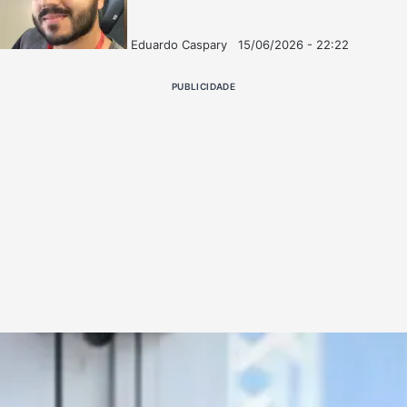
Eduardo Caspary
15/06/2026 - 22:22
Follow
Mande
on
um
PUBLICIDADE
X
e-
mail