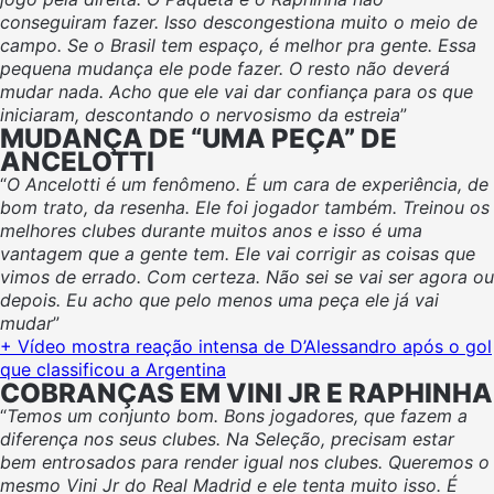
conseguiram fazer. Isso descongestiona muito o meio de
campo. Se o Brasil tem espaço, é melhor pra gente. Essa
pequena mudança ele pode fazer. O resto não deverá
mudar nada. Acho que ele vai dar confiança para os que
iniciaram, descontando o nervosismo da estreia
”
MUDANÇA DE “UMA PEÇA” DE
ANCELOTTI
“
O Ancelotti é um fenômeno. É um cara de experiência, de
bom trato, da resenha. Ele foi jogador também. Treinou os
melhores clubes durante muitos anos e isso é uma
vantagem que a gente tem. Ele vai corrigir as coisas que
vimos de errado. Com certeza. Não sei se vai ser agora ou
depois. Eu acho que pelo menos uma peça ele já vai
mudar
”
+ Vídeo mostra reação intensa de D’Alessandro após o gol
que classificou a Argentina
COBRANÇAS EM VINI JR E RAPHINHA
“
Temos um conjunto bom. Bons jogadores, que fazem a
diferença nos seus clubes. Na Seleção, precisam estar
bem entrosados para render igual nos clubes. Queremos o
mesmo Vini Jr do Real Madrid e ele tenta muito isso. É