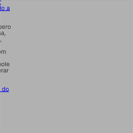
r
do a
pero
sa,
,
com
mole
erar
 do