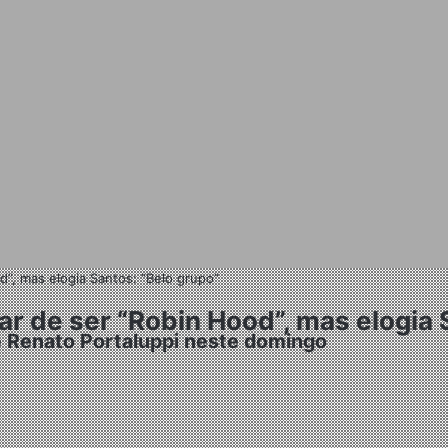
”, mas elogia Santos: “Belo grupo”
r de ser “Robin Hood”, mas elogia 
e Renato Portaluppi neste domingo