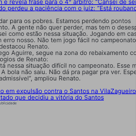
e revela frase para o 4° árbitro: “Cansei de se
do perdeu a paciência com o juiz: “Está rouban
e dar para os pobres. Estamos perdendo pontos
nto. A gente não quer perder, mas tem o deses
 sei como estão nessa situação. Jogando em ca
m erro nosso. Não tem jogo fácil no campeonato
 destacou Renato.
Diego Aguirre, segue na zona do rebaixamento 
logios de Renato:
á nessa situação difícil no campeonato. Esse 
 A bola não saiu. Não dá pra pagar pra ver. Esp
nadmissível”, ampliou Renato.
to em expulsão contra o Santos na Vila
Zagueiro
tado que decidiu a vitória do Santos
ublicidade