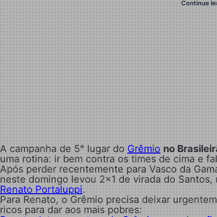
Continue le
A campanha de 5° lugar do
Grêmio
no Brasilei
uma rotina: ir bem contra os times de cima e fal
Após perder recentemente para Vasco da Gama 
neste domingo levou 2×1 de virada do Santos, 
Renato Portaluppi
.
Para Renato, o Grêmio precisa deixar urgentem
ricos para dar aos mais pobres: