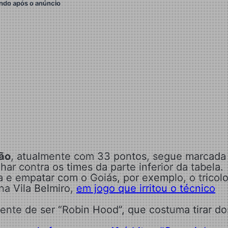
ndo após o anúncio
rão
, atualmente com 33 pontos, segue marcada
har contra os times da parte inferior da tabela.
e empatar com o Goiás, por exemplo, o tricolo
na Vila Belmiro,
em jogo que irritou o técnico
ente de ser “Robin Hood”, que costuma tirar do