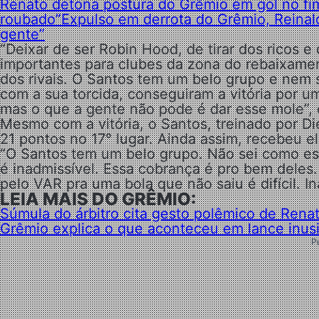
Renato detona postura do Grêmio em gol no fim 
roubado”
Expulso em derrota do Grêmio, Reinal
gente”
“Deixar de ser Robin Hood, de tirar dos ricos 
importantes para clubes da zona do rebaixame
dos rivais. O Santos tem um belo grupo e nem
com a sua torcida, conseguiram a vitória por u
mas o que a gente não pode é dar esse mole”,
Mesmo com a vitória, o Santos, treinado por 
21 pontos no 17° lugar. Ainda assim, recebeu e
“O Santos tem um belo grupo. Não sei como est
é inadmissível. Essa cobrança é pro bem deles.
pelo VAR pra uma bola que não saiu é difícil. I
LEIA MAIS DO GRÊMIO:
Súmula do árbitro cita gesto polêmico de Rena
Grêmio explica o que aconteceu em lance inusi
P