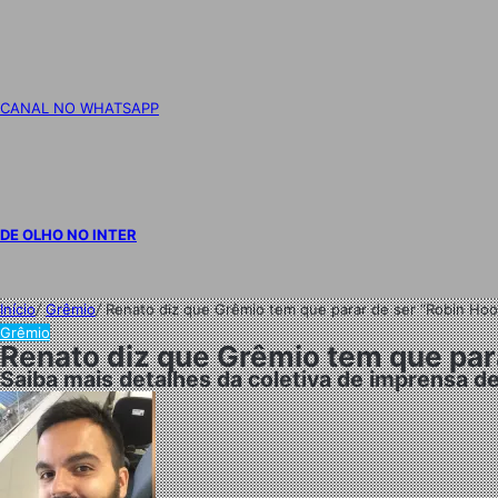
CANAL NO WHATSAPP
DE OLHO NO INTER
Início
/
Grêmio
/
Renato diz que Grêmio tem que parar de ser “Robin Hood
Grêmio
Renato diz que Grêmio tem que para
Saiba mais detalhes da coletiva de imprensa d