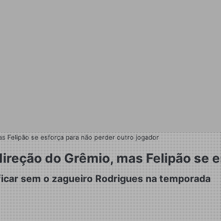
as Felipão se esforça para não perder outro jogador
direção do Grêmio, mas Felipão se e
r ficar sem o zagueiro Rodrigues na temporada