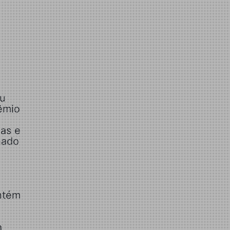
eu
êmio
ias e
nado
ntém
a