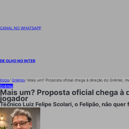
CANAL NO WHATSAPP
DE OLHO NO INTER
Início
/
Grêmio
/
Mais um? Proposta oficial chega à direção do Grêmio, m
Grêmio
Mais um? Proposta oficial chega à 
jogador
Técnico Luiz Felipe Scolari, o Felipão, não que