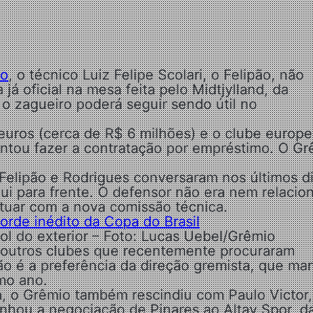
io
, o técnico Luiz Felipe Scolari, o Felipão, não
já oficial na mesa feita pelo Midtjylland, da
o zagueiro poderá seguir sendo útil no
 euros (cerca de R$ 6 milhões) e o clube europ
entou fazer a contratação por empréstimo. O Gr
 Felipão e Rodrigues conversaram nos últimos d
ui para frente. O defensor não era nem relacio
tuar com a nova comissão técnica.
orde inédito da Copa do Brasil
l do exterior – Foto: Lucas Uebel/Grêmio
am outros clubes que recentemente procuraram
o é a preferência da direção gremista, que ma
mo ano.
, o Grêmio também rescindiu com Paulo Victor,
hou a negociação de Pinares ao Altay Spor, d