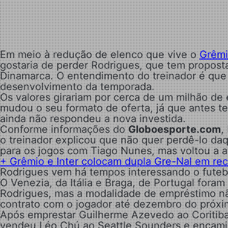
Em meio à redução de elenco que vive o
Grêm
gostaria de perder Rodrigues, que tem proposta 
Dinamarca. O entendimento do treinador é que 
desenvolvimento da temporada.
Os valores girariam por cerca de um milhão de
mudou o seu formato de oferta, já que antes t
ainda não respondeu a nova investida.
Conforme informações do
Globoesporte.com
,
o treinador explicou que não quer perdê-lo daq
para os jogos com Tiago Nunes, mas voltou a a
+ Grêmio e Inter colocam dupla Gre-Nal em rec
Rodrigues vem há tempos interessando o futebo
O Venezia, da Itália e Braga, de Portugal for
Rodrigues, mas a modalidade de empréstimo nã
contrato com o jogador até dezembro do próxi
Após emprestar Guilherme Azevedo ao Coritiba
vendeu Léo Chú ao Seattle Sounders e encamin