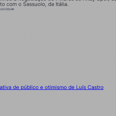
o com o Sassuolo, da Itália.
ublicidade
ativa de público e otimismo de Luís Castro