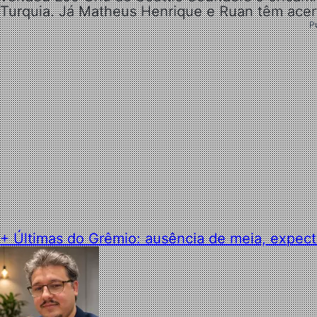
Turquia. Já Matheus Henrique e Ruan têm acert
P
+ Últimas do Grêmio: ausência de meia, expect