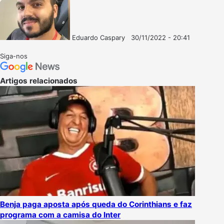
Eduardo Caspary
30/11/2022 - 20:41
Follow
Mande
on
um
Siga-nos
X
e-
mail
Artigos relacionados
Benja paga aposta após queda do Corinthians e faz
programa com a camisa do Inter