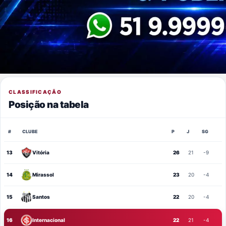
CLASSIFICAÇÃO
Posição na tabela
#
CLUBE
P
J
SG
13
Vitória
26
21
-9
14
Mirassol
23
20
-4
15
Santos
22
20
-4
16
Internacional
22
21
-4