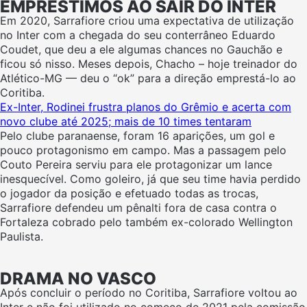
EMPRÉSTIMOS AO SAIR DO INTER
Em 2020, Sarrafiore criou uma expectativa de utilização
no Inter com a chegada do seu conterrâneo Eduardo
Coudet, que deu a ele algumas chances no Gauchão e
ficou só nisso. Meses depois, Chacho – hoje treinador do
Atlético-MG — deu o “ok” para a direção emprestá-lo ao
Coritiba.
Ex-Inter, Rodinei frustra planos do Grêmio e acerta com
novo clube até 2025; mais de 10 times tentaram
Pelo clube paranaense, foram 16 aparições, um gol e
pouco protagonismo em campo. Mas a passagem pelo
Couto Pereira serviu para ele protagonizar um lance
inesquecível. Como goleiro, já que seu time havia perdido
o jogador da posição e efetuado todas as trocas,
Sarrafiore defendeu um pênalti fora de casa contra o
Fortaleza cobrado pelo também ex-colorado Wellington
Paulista.
DRAMA NO VASCO
Após concluir o período no Coritiba, Sarrafiore voltou ao
Inter e não foi utilizado no começo de 2021 pela comissão