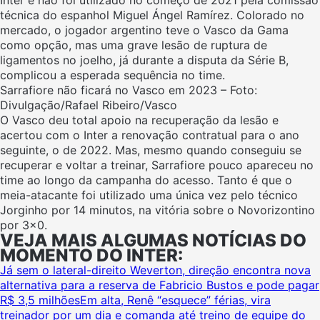
técnica do espanhol Miguel Ángel Ramírez. Colorado no
mercado, o jogador argentino teve o Vasco da Gama
como opção, mas uma grave lesão de ruptura de
ligamentos no joelho, já durante a disputa da Série B,
complicou a esperada sequência no time.
Sarrafiore não ficará no Vasco em 2023 – Foto:
Divulgação/Rafael Ribeiro/Vasco
O Vasco deu total apoio na recuperação da lesão e
acertou com o Inter a renovação contratual para o ano
seguinte, o de 2022. Mas, mesmo quando conseguiu se
recuperar e voltar a treinar, Sarrafiore pouco apareceu no
time ao longo da campanha do acesso. Tanto é que o
meia-atacante foi utilizado uma única vez pelo técnico
Jorginho por 14 minutos, na vitória sobre o Novorizontino
por 3×0.
VEJA MAIS ALGUMAS NOTÍCIAS DO
MOMENTO DO INTER:
Já sem o lateral-direito Weverton, direção encontra nova
alternativa para a reserva de Fabricio Bustos e pode pagar
R$ 3,5 milhões
Em alta, Renê “esquece” férias, vira
treinador por um dia e comanda até treino de equipe do