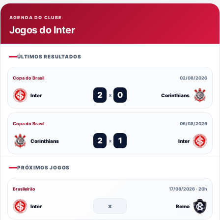
AGENDA DO CLUBE
Jogos do Inter
ÚLTIMOS RESULTADOS
Copa do Brasil
02/08/2026
2
0
Inter
Corinthians
x
Copa do Brasil
06/08/2026
2
1
Corinthians
Inter
x
PRÓXIMOS JOGOS
Brasileirão
17/08/2026 · 20h
x
Inter
Remo