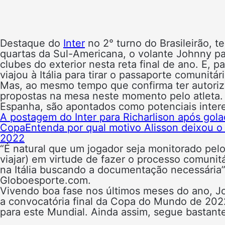
Destaque do
Inter
no 2° turno do Brasileirão, t
quartas da Sul-Americana, o volante Johnny pa
clubes do exterior nesta reta final de ano. E, p
viajou à Itália para tirar o passaporte comunitá
Mas, ao mesmo tempo que confirma ter autoriza
propostas na mesa neste momento pelo atleta. C
Espanha, são apontados como potenciais intere
A postagem do Inter para Richarlison após golaç
Copa
Entenda por qual motivo Alisson deixou o
2022
“É natural que um jogador seja monitorado pelo
viajar) em virtude de fazer o processo comunitá
na Itália buscando a documentação necessária”
Globoesporte.com.
Vivendo boa fase nos últimos meses do ano, Jo
a convocatória final da Copa do Mundo de 20
para este Mundial. Ainda assim, segue bastant