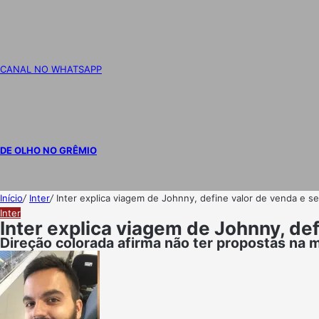
CANAL NO WHATSAPP
DE OLHO NO GRÊMIO
Início
/
Inter
/
Inter explica viagem de Johnny, define valor de venda e s
Inter
Inter explica viagem de Johnny, de
Direção colorada afirma não ter propostas na 