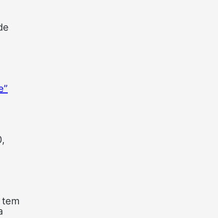
de
e”
0,
á tem
a