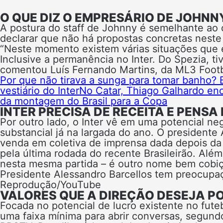
O QUE DIZ O EMPRESÁRIO DE JOHNN
A postura do staff de Johnny é semelhante ao 
declarar que não há propostas concretas nest
“Neste momento existem várias situações que es
Inclusive a permanência no Inter. Do Spezia, 
comentou Luís Fernando Martins, da ML3 Footba
Por que não tirava a sunga para tomar banho? Bo
vestiário do Inter
No Catar, Thiago Galhardo enco
da montagem do Brasil para a Copa
INTER PRECISA DE RECEITA E PENSA
Por outro lado, o Inter vê em uma potencial n
substancial já na largada do ano. O presidente
venda em coletiva de imprensa dada depois da 
pela última rodada do recente Brasileirão. Além
nesta mesma partida – é outro nome bem cobi
Presidente Alessandro Barcellos tem preocupaç
Reprodução/YouTube
VALORES QUE A DIREÇÃO DESEJA P
Focada no potencial de lucro existente no futeb
uma faixa mínima para abrir conversas, segund