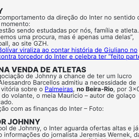
Y
comportamento da direção do Inter no sentido 
e momento:
tão sendo estudadas por nós, família e atleta.
tivemos uma procura, mas é apenas uma delas”,
ll, ao site GZH.
lívar viraliza ao contar história de Giuliano no
ntra torcedor do Inter e celebra ter “feito part
 NA VENDA DE ATLETAS
egociação de Johnny a chance de ter um lucro
 Alessandro Barcellos admitiu a necessidade de
vitória sobre o
Palmeiras
,
no Beira-Rio
, por 3×
 do volante, o meia Mauricio – autor de golaço
çado.
ão com as finanças do Inter – Foto:
OR JOHNNY
ol de Johnny, o Inter aguarda ofertas altas e j
o informações do jornalista Jeremias Wernek, d