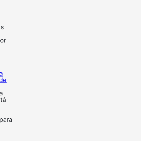
as
dor
a
 de
a
stá
 para