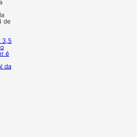
a
da
4 de
 3,5
do
er é
al da