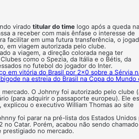
endo virado
titular do time
logo após a queda n
ssa a receber com mais ênfase o interesse de
ara facilitar em uma futura transferência, o joga
rio, em viagem autorizada pelo clube.
do a viagem, a direção colorada nega ter
lubes como o Spezia, da Itália e o Bétis, da
ssados no futebol do jogador do Inter.
o em vitória do Brasil por 2×0 sobre a Sérvia n
 bigode na estreia do Brasil na Copa do Mundo
 mercado. O Johnny foi autorizado pelo clube (
rio (para adquirir o passaporte europeu). Ele e
, explicou o executivo William Thomas ao site
hnny foi parar na pré-lista dos Estados Unidos
22 no Catar. Porém, acabou não sendo chamado
e prestigiado no mercado.