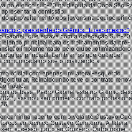
ava no elenco sub-20 na disputa da Copa São Pa
 apresentar à comissão.
e do aproveitamento dos jovens na equipe princ
vando o presidente do Grêmio: “É isso mesmo”
o Gabriel, que estava com a delegação Sub-20
 elenco principal para os treinamentos da pré-
ansição implementado pelo clube, otimizando o
a equipe principal. Lembramos que qualquer
á comunicada no site oficializando a
rma oficial com apenas um lateral-esquerdo
igo titular, Reinaldo, não teve o contrato reno
ão Paulo.
is de base, Pedro Gabriel está no Grêmio des
2023, assinou seu primeiro contrato profissiona
26.
e encaminhar acerto com o volante Gustavo Cuél
orços ao técnico Gustavo Quinteros. A lateral-
, sem sucesso, junto ao Cruzeiro. Outro nome