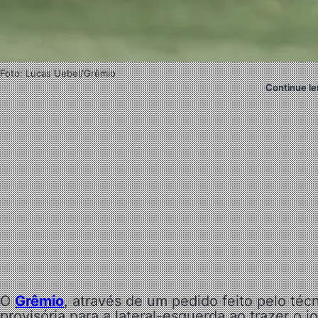
Foto: Lucas Uebel/Grêmio
Continue le
O
Grêmio
, através de um pedido feito pelo téc
provisória para a lateral-esquerda ao trazer o j