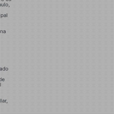
ulo,
ipal
 na
vado
de
l
lar,