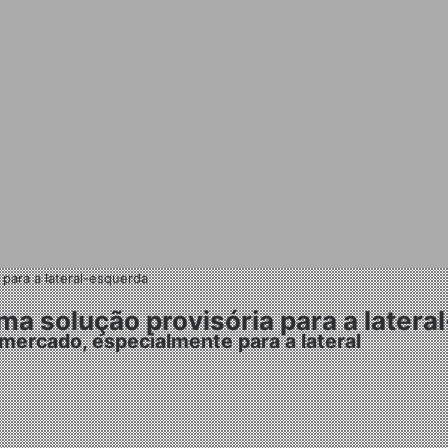
 para a lateral-esquerda
a solução provisória para a latera
mercado, especialmente para a lateral