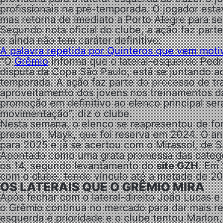
profissionais na pré-temporada. O jogador est
mas retorna de imediato a Porto Alegre para se
Segundo nota oficial do clube, a ação faz part
e ainda não tem caráter definitivo:
A palavra repetida por Quinteros que vem moti
“O
Grêmio
informa que o lateral-esquerdo Pedr
disputa da Copa São Paulo, está se juntando ao
temporada. A ação faz parte do processo de tr
aproveitamento dos jovens nos treinamentos d
promoção em definitivo ao elenco principal ser
movimentação”, diz o clube.
Nesta semana, o elenco se reapresentou de fo
presente, Mayk, que foi reserva em 2024. O ant
para 2025 e já se acertou com o Mirassol, de S
Apontado como uma grata promessa das categor
os 14, segundo levantamento do
site GZH
. Em 
com o clube, tendo vínculo até a metade de 20
OS LATERAIS QUE O GRÊMIO MIRA
Após fechar com o lateral-direito João Lucas 
o Grêmio continua no mercado para dar mais ref
esquerda é prioridade e o clube tentou Marlon