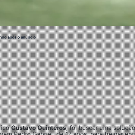
ndo após o anúncio
nico
Gustavo Quinteros
, foi buscar uma soluçã
ovem Pedro Gabriel, de 17 anos, para treinar ent