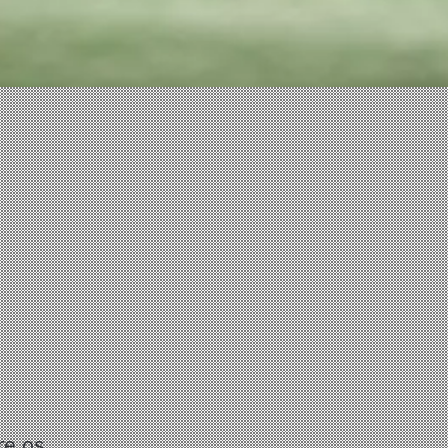
o
re os