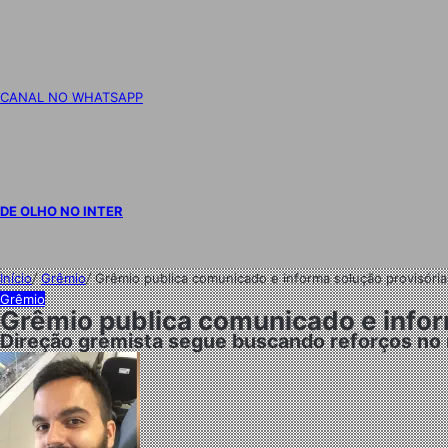
CANAL NO WHATSAPP
DE OLHO NO INTER
Início
/
Grêmio
/
Grêmio publica comunicado e informa solução provisória
Grêmio
Grêmio publica comunicado e inform
Direção gremista segue buscando reforços no 