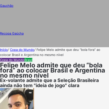
Gauchão
Recopa Gaúcha
Início
/
Copa do Mundo
/
Felipe Melo admite que deu “bola fora” ao
colocar Brasil e Argentina no mesmo nível
Copa do Mundo
Brasil
Felipe Melo admite que deu “bola
fora” ao colocar Brasil e Argentina
no mesmo nível
Ex-volante admite que a Seleção Brasileira
ainda não tem "ideia de jogo" clara