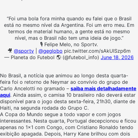
“Foi uma bola fora minha quando eu falei que o Brasil
está no mesmo nível da Argentina. Foi um erro meu. Em
termos de material humano, a gente está no mesmo
nível, mas o Brasil não tem uma ideia de jogo.”
🎙️ Felipe Melo, no Sportv.
🎥
@sportv
|
@geglobo
pic.twitter.com/sAkUISzp6m
— Planeta do Futebol 🌎 (@futebol_info)
June 18, 2026
No Brasil, a notícia que animou ao longo desta quarta-
feira foi o retorno de Neymar ao convívio do grupo de
Carlo Ancelotti no gramado –
saiba mais detalhadamente
aqui
. Ainda assim, o camisa 10 brasileiro não deverá estar
disponível para o jogo desta sexta-feira, 21h30, diante de
Haiti, na segunda rodada do Grupo C.
A Copa do Mundo segue a todo vapor e com jogos
interessantes. Nesta quarta, Portugal decepcionou e ficou
apenas no 1×1 com Congo, com Cristiano Ronaldo tendo
exibição apagada. Depois, Harry Kane brilhou com dois