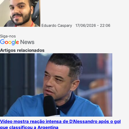
Eduardo Caspary
17/06/2026 - 22:06
Follow
Mande
on
um
Siga-nos
X
e-
mail
Artigos relacionados
Vídeo mostra reação intensa de D’Alessandro após o gol
que classificou a Argentina