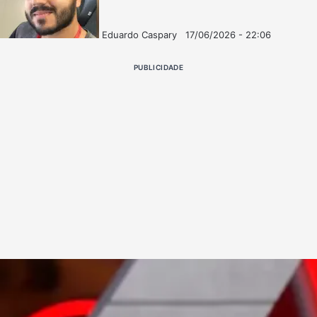
Eduardo Caspary
17/06/2026 - 22:06
Follow
Mande
on
um
PUBLICIDADE
X
e-
mail