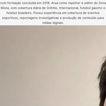
com formação concluída em 2018. Atua como repórter e editor do Zona
Mista, com cobertura diária de Grêmio, Internacional, futebol gaúcho e
futebol brasileiro. Possui experiência em cobertura de eventos
esportivos, reportagens investigativas e produção de conteúdo para
mídias digitais.