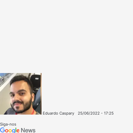
Eduardo Caspary
25/06/2022 - 17:25
Follow
Mande
on
um
Siga-nos
X
e-