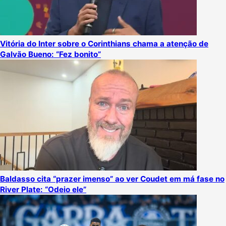
Vitória do Inter sobre o Corinthians chama a atenção de
Galvão Bueno: “Fez bonito”
Baldasso cita “prazer imenso” ao ver Coudet em má fase no
River Plate: “Odeio ele”