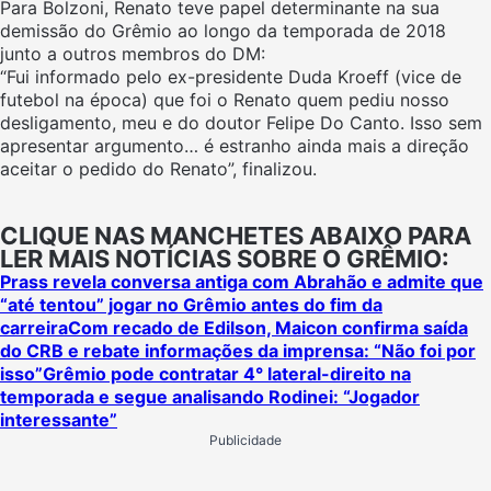
Para Bolzoni, Renato teve papel determinante na sua
demissão do Grêmio ao longo da temporada de 2018
junto a outros membros do DM:
“Fui informado pelo ex-presidente Duda Kroeff (vice de
futebol na época) que foi o Renato quem pediu nosso
desligamento, meu e do doutor Felipe Do Canto. Isso sem
apresentar argumento… é estranho ainda mais a direção
aceitar o pedido do Renato”, finalizou.
CLIQUE NAS MANCHETES ABAIXO PARA
LER MAIS NOTÍCIAS SOBRE O GRÊMIO:
Prass revela conversa antiga com Abrahão e admite que
“até tentou” jogar no Grêmio antes do fim da
carreira
Com recado de Edilson, Maicon confirma saída
do CRB e rebate informações da imprensa: “Não foi por
isso”
Grêmio pode contratar 4° lateral-direito na
temporada e segue analisando Rodinei: “Jogador
interessante”
Publicidade