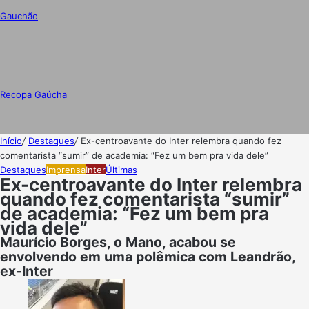
Gauchão
Recopa Gaúcha
Início
/
Destaques
/
Ex-centroavante do Inter relembra quando fez
comentarista “sumir” de academia: “Fez um bem pra vida dele”
Destaques
Imprensa
Inter
Últimas
Ex-centroavante do Inter relembra
quando fez comentarista “sumir”
de academia: “Fez um bem pra
vida dele”
Maurício Borges, o Mano, acabou se
envolvendo em uma polêmica com Leandrão,
ex-Inter