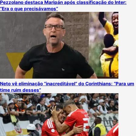
Pezzolano destaca Maripán após classificação do Inter:
“Era o que precisávamos”
Neto vê eliminação “inacreditável” do Corinthians: “Para um
time ruim desses”