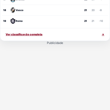
18
Vasco
21
20
-8
19
Remo
21
21
-10
Ver classificação completa
→
Publicidade