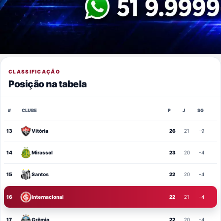
CLASSIFICAÇÃO
Posição na tabela
#
CLUBE
P
J
SG
13
Vitória
26
21
-9
14
Mirassol
23
20
-4
15
Santos
22
20
-4
16
Internacional
22
21
-4
17
Grêmio
22
20
-4