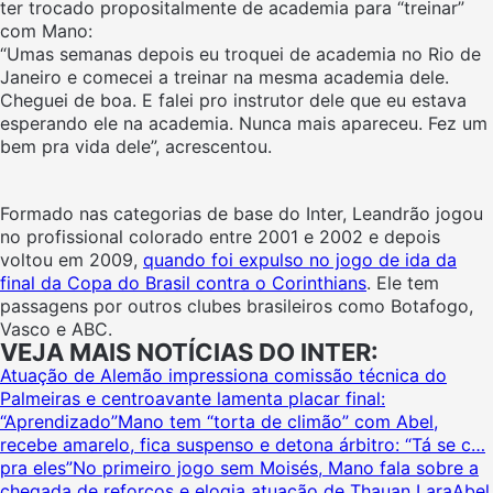
ter trocado propositalmente de academia para “treinar”
com Mano:
“Umas semanas depois eu troquei de academia no Rio de
Janeiro e comecei a treinar na mesma academia dele.
Cheguei de boa. E falei pro instrutor dele que eu estava
esperando ele na academia. Nunca mais apareceu. Fez um
bem pra vida dele”, acrescentou.
Formado nas categorias de base do Inter, Leandrão jogou
no profissional colorado entre 2001 e 2002 e depois
voltou em 2009,
quando foi expulso no jogo de ida da
final da Copa do Brasil contra o Corinthians
. Ele tem
passagens por outros clubes brasileiros como Botafogo,
Vasco e ABC.
VEJA MAIS NOTÍCIAS DO INTER:
Atuação de Alemão impressiona comissão técnica do
Palmeiras e centroavante lamenta placar final:
“Aprendizado”
Mano tem “torta de climão” com Abel,
recebe amarelo, fica suspenso e detona árbitro: “Tá se c…
pra eles”
No primeiro jogo sem Moisés, Mano fala sobre a
chegada de reforços e elogia atuação de Thauan Lara
Abel