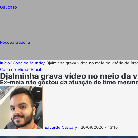
Gauchão
Recopa Gaúcha
Início
/
Copa do Mundo
/
Djalminha grava vídeo no meio da vitória do Bras
Copa do Mundo
Brasil
Djalminha grava vídeo no meio da vit
Ex-meia não gostou da atuação do time mesmo 
Eduardo Caspary
20/06/2026 - 13:10
Follow
Mande
on
um