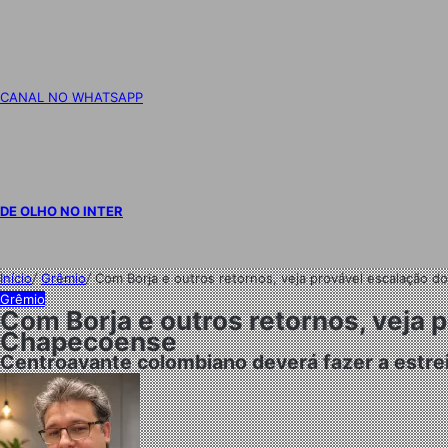
CANAL NO WHATSAPP
DE OLHO NO INTER
Início
/
Grêmio
/
Com Borja e outros retornos, veja provável escalação d
Grêmio
Com Borja e outros retornos, veja 
Chapecoense
Centroavante colombiano deverá fazer a estrei