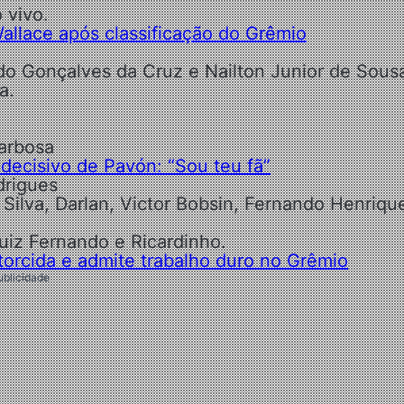
 vivo.
allace após classificação do Grêmio
do Gonçalves da Cruz e Nailton Junior de Sous
a.
Barbosa
decisivo de Pavón: “Sou teu fã”
drigues
Silva, Darlan, Victor Bobsin, Fernando Henriqu
Luiz Fernando e Ricardinho.
torcida e admite trabalho duro no Grêmio
ublicidade