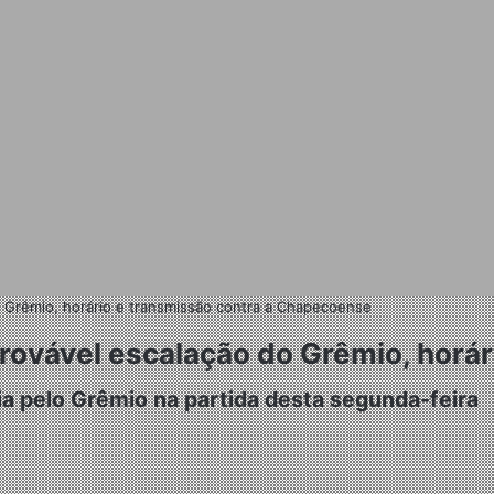
o Grêmio, horário e transmissão contra a Chapecoense
provável escalação do Grêmio, horár
a pelo Grêmio na partida desta segunda-feira