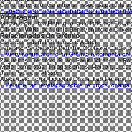
O Premiere anuncia a transmissão da partida ao
+ Jovens gremistas fazem pedido inusitado a W
Arbitragem
Marcelo de Lima Henrique, auxiliado por Eduar
Oliveira.
VAR:
Igor Junio Benevenuto de Oliveir
Relacionados do Grêmio
Goleiros: Gabriel Chapecó e Adriel
Laterais: Vanderson, Rafinha, Cortez e Diogo 
+ Viery segue atento ao Grêmio e comenta gol 
Zagueiros: Geromel, Ruan, Paulo Miranda e Ro
Meio-campistas: Thiago Santos, Maicon, Lucas 
Jean Pyerre e Alisson.
Atacantes: Borja, Douglas Costa, Léo Pereira, 
+ Pelaipe faz revelação sobre reforços, chama 
P