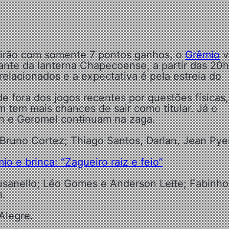
eirão com somente 7 pontos ganhos, o
Grêmio
v
ante da lanterna Chapecoense, a partir das 20h
 relacionados e a expectativa é pela estreia do
.
 fora dos jogos recentes por questões físicas,
 tem mais chances de sair como titular. Já o
n e Geromel continuam na zaga.
Bruno Cortez; Thiago Santos, Darlan, Jean Pye
io e brinca: “Zagueiro raiz e feio”
usanello; Léo Gomes e Anderson Leite; Fabinho
n.
Alegre.