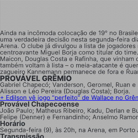
Ainda na incômoda colocação de 19° no Brasil
uma verdadeira decisão nesta segunda-feira di
Arena. O clube já divulgou a lista de jogadores
centroavante Miguel Borja como titular do time
Maicon, Douglas Costa e Rafinha, que vinham de
também voltam à lista – o meia-atacante é quem
zagueiro Kannemann permanece de fora e Rua
PROVÁVEL GRÊMIO
Gabriel Chapecó; Vanderson, Geromel, Ruan e 
Alisson e Léo Pereira (Douglas Costa); Borja
.
+ Edilson vê jogo “perfeito” de Wallace no Grêm
Provável Chapecoense
João Paulo; Matheus Ribeiro, Kadu, Derlan e B
Felipe (Denner) e Fernandinho; Anselmo Ramo
Horário
Segunda-feira (9), às 20h, na Arena, em Porto 
Transmissão