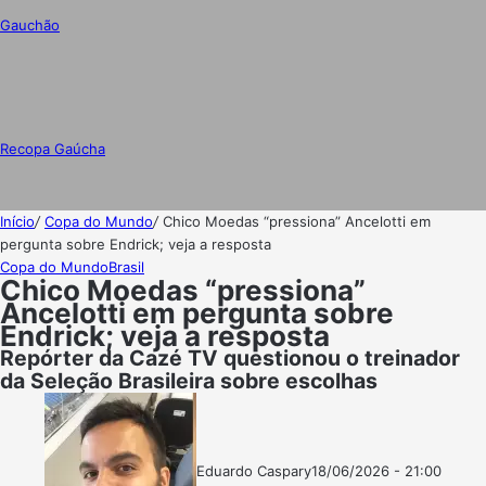
Gauchão
Recopa Gaúcha
Início
/
Copa do Mundo
/
Chico Moedas “pressiona” Ancelotti em
pergunta sobre Endrick; veja a resposta
Copa do Mundo
Brasil
Chico Moedas “pressiona”
Ancelotti em pergunta sobre
Endrick; veja a resposta
Repórter da Cazé TV questionou o treinador
da Seleção Brasileira sobre escolhas
Eduardo Caspary
18/06/2026 - 21:00
Follow
Mande