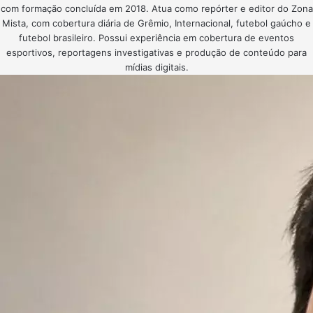
com formação concluída em 2018. Atua como repórter e editor do Zona
Mista, com cobertura diária de Grêmio, Internacional, futebol gaúcho e
futebol brasileiro. Possui experiência em cobertura de eventos
esportivos, reportagens investigativas e produção de conteúdo para
mídias digitais.