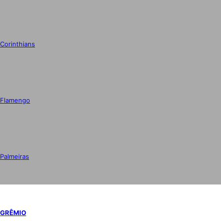
Corinthians
Flamengo
Palmeiras
GRÊMIO