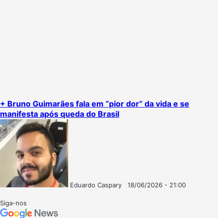
+ Bruno Guimarães fala em “pior dor” da vida e se
manifesta após queda do Brasil
Eduardo Caspary
18/06/2026 - 21:00
Follow
Mande
on
um
Siga-nos
X
e-