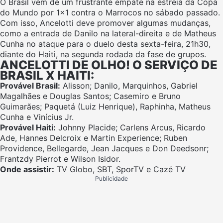
O Brasil vem de um frustrante empate na estreia da Copa
do Mundo por 1×1 contra o Marrocos no sábado passado.
Com isso, Ancelotti deve promover algumas mudanças,
como a entrada de Danilo na lateral-direita e de Matheus
Cunha no ataque para o duelo desta sexta-feira, 21h30,
diante do Haiti, na segunda rodada da fase de grupos.
ANCELOTTI DE OLHO! O SERVIÇO DE
BRASIL X HAITI:
Provável Brasil:
Alisson; Danilo, Marquinhos, Gabriel
Magalhães e Douglas Santos; Casemiro e Bruno
Guimarães; Paquetá (Luiz Henrique), Raphinha, Matheus
Cunha e Vinícius Jr.
Provável Haiti:
Johnny Placide; Carlens Arcus, Ricardo
Ade, Hannes Delcroix e Martin Experience; Ruben
Providence, Bellegarde, Jean Jacques e Don Deedsonr;
Frantzdy Pierrot e Wilson Isidor.
Onde assistir:
TV Globo, SBT, SporTV e Cazé TV
Publicidade