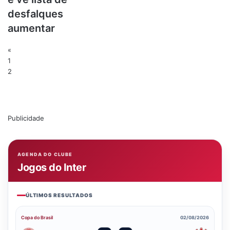
desfalques
aumentar
«
1
2
Publicidade
AGENDA DO CLUBE
Jogos do Inter
ÚLTIMOS RESULTADOS
Copa do Brasil
02/08/2026