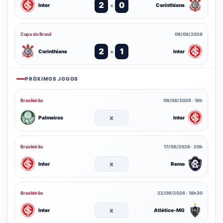
2
0
Inter
Corinthians
x
Copa do Brasil
06/08/2026
2
1
Corinthians
Inter
x
PRÓXIMOS JOGOS
Brasileirão
09/08/2026 · 16h
x
Palmeiras
Inter
Brasileirão
17/08/2026 · 20h
x
Inter
Remo
Brasileirão
22/08/2026 · 18h30
x
Inter
Atlético-MG