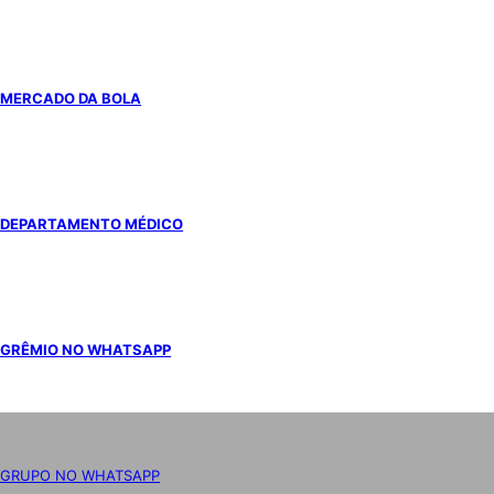
MERCADO DA BOLA
DEPARTAMENTO MÉDICO
GRÊMIO NO WHATSAPP
GRUPO NO WHATSAPP