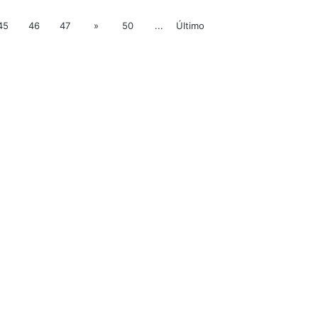
45
46
47
»
50
...
Último