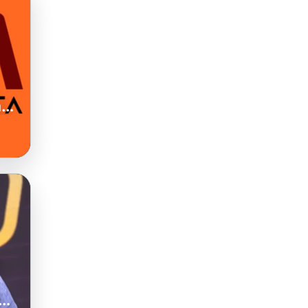
a
C
r