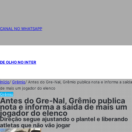
CANAL NO WHATSAPP
DE OLHO NO INTER
Início
/
Grêmio
/
Antes do Gre-Nal, Grêmio publica nota e informa a saída
de mais um jogador do elenco
Grêmio
Antes do Gre-Nal, Grêmio publica
nota e informa a saída de mais um
jogador do elenco
Direção segue ajustando o plantel e liberando
atletas que não vão jogar