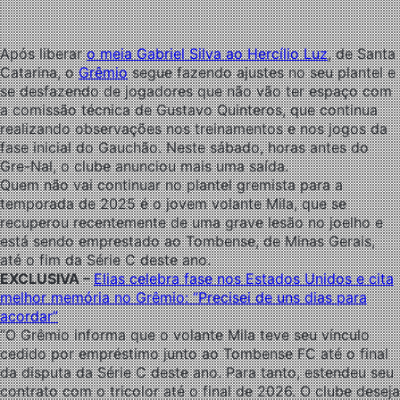
Após liberar
o meia Gabriel Silva ao Hercílio Luz
, de Santa
Catarina, o
Grêmio
segue fazendo ajustes no seu plantel e
se desfazendo de jogadores que não vão ter espaço com
a comissão técnica de Gustavo Quinteros, que continua
realizando observações nos treinamentos e nos jogos da
fase inicial do Gauchão. Neste sábado, horas antes do
Gre-Nal, o clube anunciou mais uma saída.
Quem não vai continuar no plantel gremista para a
temporada de 2025 é o jovem volante Mila, que se
recuperou recentemente de uma grave lesão no joelho e
está sendo emprestado ao Tombense, de Minas Gerais,
até o fim da Série C deste ano.
EXCLUSIVA –
Elias celebra fase nos Estados Unidos e cita
melhor memória no Grêmio: “Precisei de uns dias para
acordar”
“O Grêmio informa que o volante Mila teve seu vínculo
cedido por empréstimo junto ao Tombense FC até o final
da disputa da Série C deste ano. Para tanto, estendeu seu
contrato com o tricolor até o final de 2026. O clube deseja