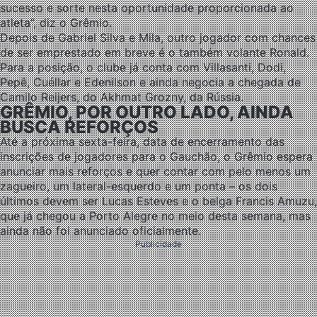
sucesso e sorte nesta oportunidade proporcionada ao
atleta”, diz o Grêmio.
Depois de Gabriel Silva e Mila, outro jogador com chances
de ser emprestado em breve é o também volante Ronald.
Para a posição, o clube já conta com Villasanti, Dodi,
Pepê, Cuéllar e Edenilson e ainda negocia a chegada de
Camilo Reijers, do Akhmat Grozny, da Rússia.
GRÊMIO, POR OUTRO LADO, AINDA
BUSCA REFORÇOS
Até a próxima sexta-feira, data de encerramento das
inscrições de jogadores para o Gauchão, o Grêmio espera
anunciar mais reforços e quer contar com pelo menos um
zagueiro, um lateral-esquerdo e um ponta – os dois
últimos devem ser Lucas Esteves e o belga Francis Amuzu,
que já chegou a Porto Alegre no meio desta semana, mas
ainda não foi anunciado oficialmente.
Publicidade