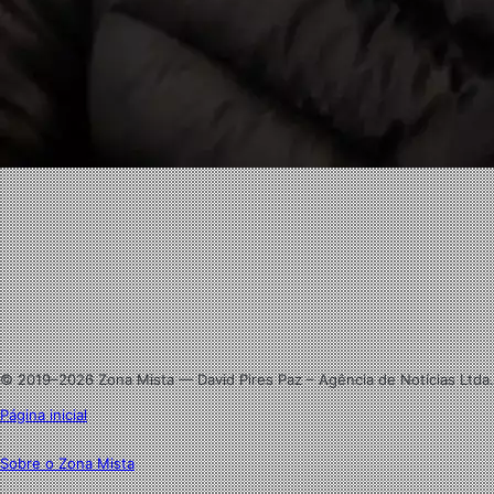
Facebook
X
Linkedin
Instagram
© 2019–2026 Zona Mista — David Pires Paz – Agência de Notícias Ltda.
Página inicial
Sobre o Zona Mista