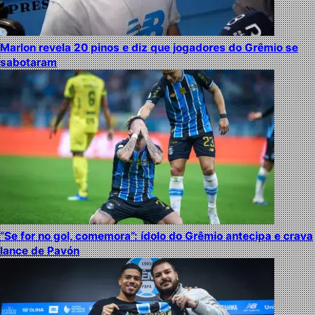
Marlon revela 20 pinos e diz que jogadores do Grêmio se
sabotaram
“Se for no gol, comemora”: ídolo do Grêmio antecipa e crava
lance de Pavón