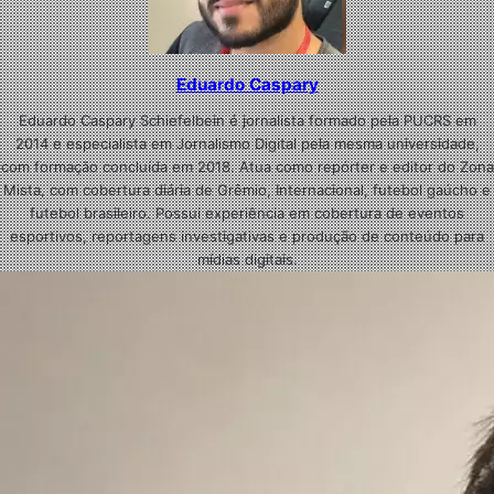
Eduardo Caspary
Eduardo Caspary Schiefelbein é jornalista formado pela PUCRS em
2014 e especialista em Jornalismo Digital pela mesma universidade,
com formação concluída em 2018. Atua como repórter e editor do Zona
Mista, com cobertura diária de Grêmio, Internacional, futebol gaúcho e
futebol brasileiro. Possui experiência em cobertura de eventos
esportivos, reportagens investigativas e produção de conteúdo para
mídias digitais.