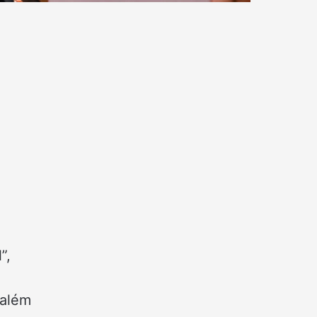
”,
,
 além