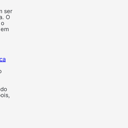
m ser
a. O
 o
s em
ica
o
 do
ois,