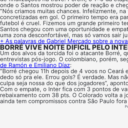
onde o Santos mostrou poder de reação e cheg
“Nós criamos muitas chances. Infelizmente, na
concretizadas em gol. O primeiro tempo era par
futebol é cruel. Fizemos um grande primeiro t
Santos chegou com uma oportunidade e empato
uma zona desconfortável, mas só vamos sair junto
+ As palavras de Gabriel Mercado sobre a nova
BORRÉ VIVE NOITE DIFÍCIL PELO INT
Um dos alvos da torcida foi o atacante Borré,
entrevistas pós-jogo. O colombiano, porém, s
de Ramón e Emiliano Díaz
:
“Borré chegou 11h depois de 4 voos no Ceará e
dedo só pra ele. Errou gols? É verdade. Mas nã
culpa seja nossa do que dos jogadores”, aponto
Com o empate, o Inter fica com 3 pontos de va
rebaixamento com 38 pts. O Colorado volta a jo
ainda tem compromissos contra São Paulo fora
P