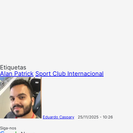
Etiquetas
Alan Patrick
Sport Club Internacional
Eduardo Caspary
25/11/2025 - 10:26
Follow
Mande
on
um
Siga-nos