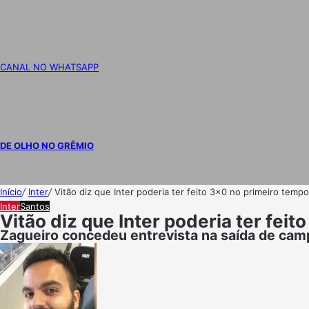
CANAL NO WHATSAPP
DE OLHO NO GRÊMIO
Início
/
Inter
/
Vitão diz que Inter poderia ter feito 3×0 no primeiro tempo
Inter
Santos
Vitão diz que Inter poderia ter feit
Zagueiro concedeu entrevista na saída de ca