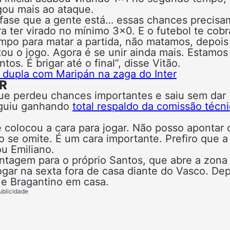
ou mais ao ataque.
 fase que a gente está… essas chances precisa
a ter virado no mínimo 3×0. E o futebol te cobr
empo para matar a partida, não matamos, depois
u o jogo. Agora é se unir ainda mais. Estamo
s. É brigar até o final”, disse Vitão.
 dupla com Maripán na zaga do Inter
ER
 que perdeu chances importantes e saiu sem dar
eguiu ganhando
total respaldo da comissão técn
 colocou a cara para jogar. Não posso apontar 
o se omite. É um cara importante. Prefiro que a
u Emiliano.
ntagem para o próprio Santos, que abre a zona
gar na sexta fora de casa diante do Vasco. Dep
 e Bragantino em casa.
ublicidade