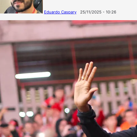
Eduardo Caspary
25/11/2025 - 10:26
Follow
Mande
on
um
X
e-
mail