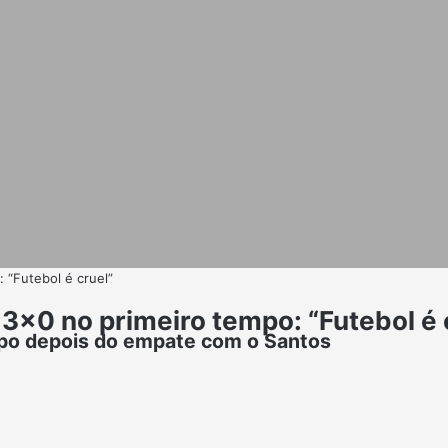
: “Futebol é cruel”
o 3×0 no primeiro tempo: “Futebol é 
mpo depois do empate com o Santos