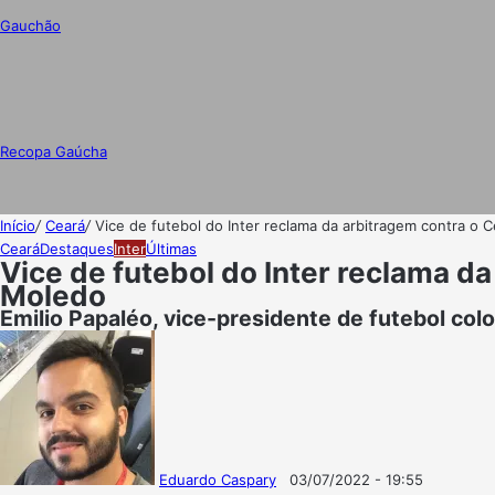
Gauchão
Recopa Gaúcha
Início
/
Ceará
/
Vice de futebol do Inter reclama da arbitragem contra o
Ceará
Destaques
Inter
Últimas
Vice de futebol do Inter reclama d
Moledo
Emilio Papaléo, vice-presidente de futebol co
Eduardo Caspary
03/07/2022 - 19:55
Follow
Mande