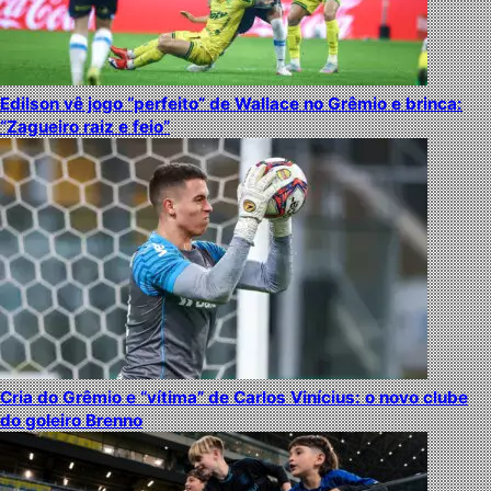
Edilson vê jogo “perfeito” de Wallace no Grêmio e brinca:
“Zagueiro raiz e feio”
Cria do Grêmio e “vítima” de Carlos Vinícius: o novo clube
do goleiro Brenno