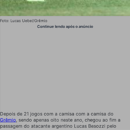
Foto: Lucas Uebel/Grêmio
Continue lendo após o anúncio
Depois de 21 jogos com a camisa com a camisa do
Grêmio
, sendo apenas oito neste ano, chegou ao fim a
passagem do atacante argentino Lucas Besozzi pelo