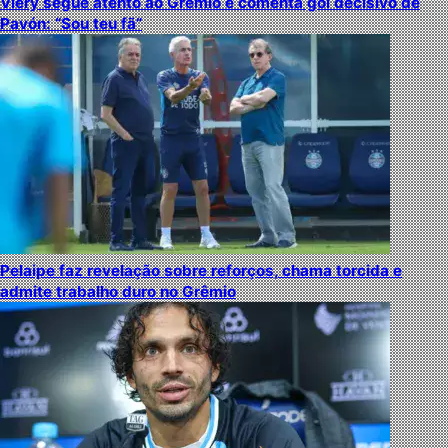
Viery segue atento ao Grêmio e comenta gol decisivo de
Pavón: “Sou teu fã”
Pelaipe faz revelação sobre reforços, chama torcida e
admite trabalho duro no Grêmio