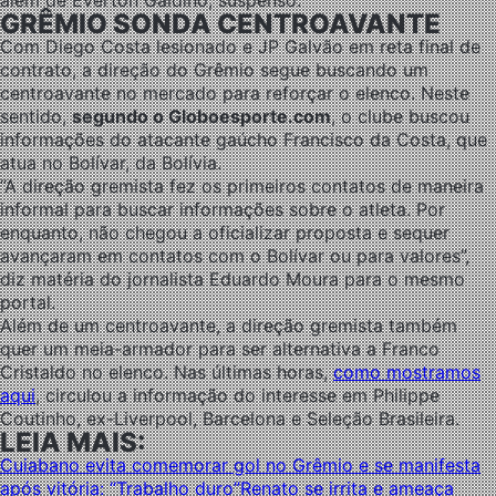
além de Everton Galdino, suspenso.
GRÊMIO SONDA CENTROAVANTE
Com Diego Costa lesionado e JP Galvão em reta final de
contrato, a direção do Grêmio segue buscando um
centroavante no mercado para reforçar o elenco. Neste
sentido,
segundo o Globoesporte.com
, o clube buscou
informações do atacante gaúcho Francisco da Costa, que
atua no Bolívar, da Bolívia.
“A direção gremista fez os primeiros contatos de maneira
informal para buscar informações sobre o atleta. Por
enquanto, não chegou a oficializar proposta e sequer
avançaram em contatos com o Bolívar ou para valores”,
diz matéria do jornalista Eduardo Moura para o mesmo
portal.
Além de um centroavante, a direção gremista também
quer um meia-armador para ser alternativa a Franco
Cristaldo no elenco. Nas últimas horas,
como mostramos
aqui
, circulou a informação do interesse em Philippe
Coutinho, ex-Liverpool, Barcelona e Seleção Brasileira.
LEIA MAIS:
Cuiabano evita comemorar gol no Grêmio e se manifesta
após vitória: “Trabalho duro”
Renato se irrita e ameaça