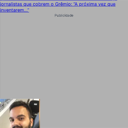
jornalistas que cobrem o Grêmio: “A próxima vez que
inventarem…”
Publicidade