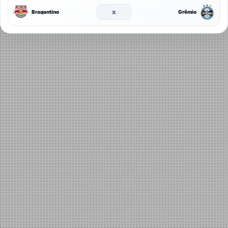
x
Bragantino
Grêmio