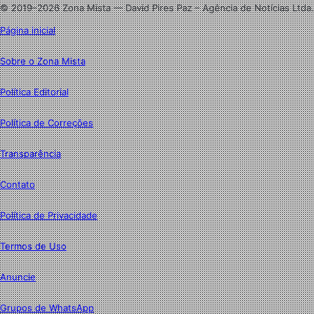
© 2019–2026 Zona Mista — David Pires Paz – Agência de Notícias Ltda.
Página inicial
Sobre o Zona Mista
Política Editorial
Política de Correções
Transparência
Contato
Política de Privacidade
Termos de Uso
Anuncie
Grupos de WhatsApp