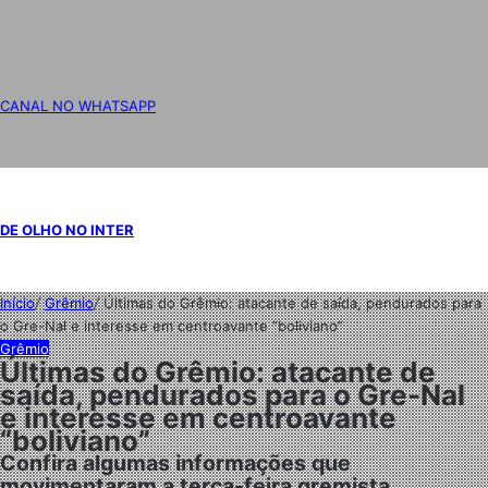
CANAL NO WHATSAPP
DE OLHO NO INTER
Início
/
Grêmio
/
Últimas do Grêmio: atacante de saída, pendurados para
o Gre-Nal e interesse em centroavante “boliviano”
Grêmio
Últimas do Grêmio: atacante de
saída, pendurados para o Gre-Nal
e interesse em centroavante
“boliviano”
Confira algumas informações que
movimentaram a terça-feira gremista