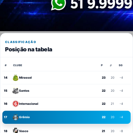
CLASSIFICAÇÃO
Posição na tabela
#
CLUBE
P
J
SG
14
Mirassol
23
20
-4
15
Santos
22
20
-4
16
Internacional
22
21
-4
17
Grêmio
22
20
-4
18
Vasco
21
20
-8