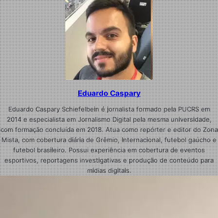
Eduardo Caspary
Eduardo Caspary Schiefelbein é jornalista formado pela PUCRS em
2014 e especialista em Jornalismo Digital pela mesma universidade,
com formação concluída em 2018. Atua como repórter e editor do Zona
Mista, com cobertura diária de Grêmio, Internacional, futebol gaúcho e
futebol brasileiro. Possui experiência em cobertura de eventos
esportivos, reportagens investigativas e produção de conteúdo para
mídias digitais.