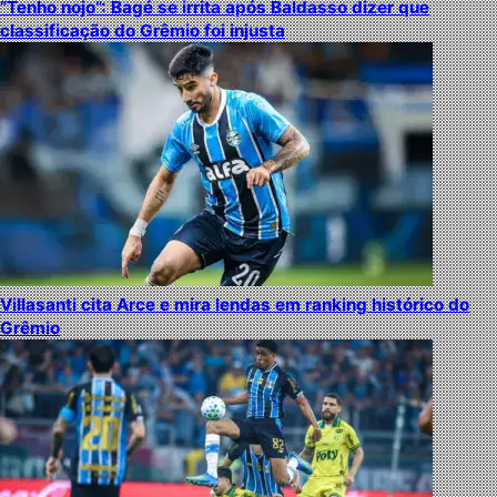
“Tenho nojo”: Bagé se irrita após Baldasso dizer que
classificação do Grêmio foi injusta
Villasanti cita Arce e mira lendas em ranking histórico do
Grêmio