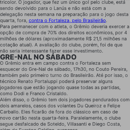
tricolor. O jogador, que fez um único gol pelo clube, está
sendo devolvido para o Lanús e não está com a
delegação nesta semana na preparação para o jogo desta
quarta, fora,
contra o Fortaleza, pelo Brasileirão
.
Para permanecer com o atleta, o Grêmio deveria exercer a
opção de compra de 70% dos direitos econômicos, por 4
milhões de dólares (aproximadamente R$ 21,5 milhões na
cotação atual). A avaliação do clube, porém, foi de que
não seria interessante fazer esse investimento.
GRE-NAL NO SÁBADO
O Grêmio entra em campo contra o Fortaleza sem
esquecer do Gre-Nal de sábado, 17h30, no Couto Pereira,
também pelo primeiro turno do Brasileirão. Até por isso, o
técnico Renato Portaluppi poderá preservar alguns
jogadores que estão jogando quase todas as partidas,
como Dodi e Franco Cristaldo.
Além disso, o Grêmio tem dois jogadores pendurados com
dois amarelos, casos dos volantes Du Queiroz e Felipe
Carballo. Eles ficarão de fora do clássico em caso de
novo cartão nesta quarta-feira. Paralelamente, o clube
segue desfalcado de Soteldo, Villasanti e Diego Costa,