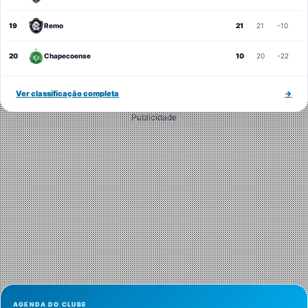
19
Remo
21
21
-10
20
Chapecoense
10
20
-22
Ver classificação completa
→
Publicidade
AGENDA DO CLUBE