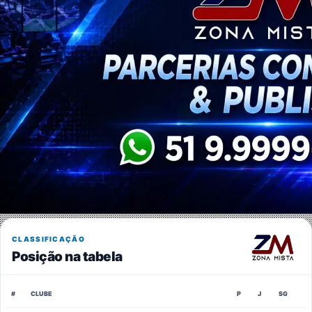
CLASSIFICAÇÃO
Posição na tabela
#
CLUBE
P
J
SG