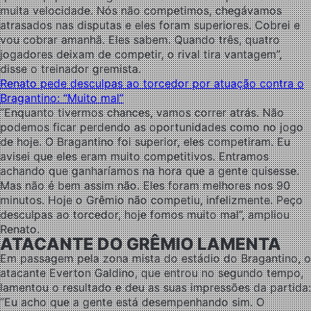
muita velocidade. Nós não competimos, chegávamos
atrasados nas disputas e eles foram superiores. Cobrei e
vou cobrar amanhã. Eles sabem. Quando três, quatro
jogadores deixam de competir, o rival tira vantagem”,
disse o treinador gremista.
Renato pede desculpas ao torcedor por atuação contra o
Bragantino: “Muito mal”
“Enquanto tivermos chances, vamos correr atrás. Não
podemos ficar perdendo as oportunidades como no jogo
de hoje. O Bragantino foi superior, eles competiram. Eu
avisei que eles eram muito competitivos. Entramos
achando que ganharíamos na hora que a gente quisesse.
Mas não é bem assim não. Eles foram melhores nos 90
minutos. Hoje o Grêmio não competiu, infelizmente. Peço
desculpas ao torcedor, hoje fomos muito mal”, ampliou
Renato.
ATACANTE DO GRÊMIO LAMENTA
Em passagem pela zona mista do estádio do Bragantino, o
atacante Everton Galdino, que entrou no segundo tempo,
lamentou o resultado e deu as suas impressões da partida:
“Eu acho que a gente está desempenhando sim. O