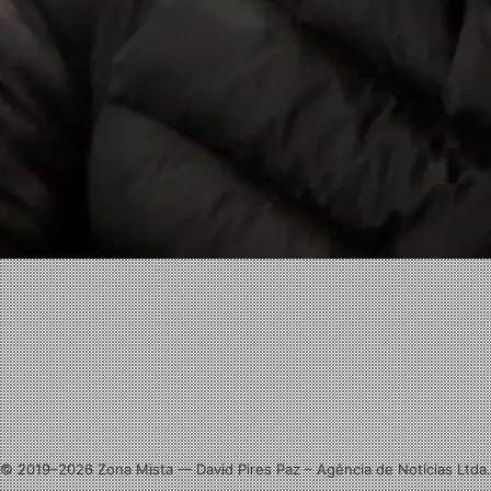
Facebook
X
Linkedin
Instagram
© 2019–2026 Zona Mista — David Pires Paz – Agência de Notícias Ltda.