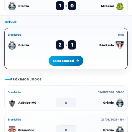
1
0
Grêmio
Mirassol
x
HOJE
Brasileirão
Hoje
2
1
Grêmio
São Paulo
x
Saiba como foi
PRÓXIMOS JOGOS
Brasileirão
15/08/2026 · 16h30
x
Atlético-MG
Grêmio
Brasileirão
23/08/2026 · 16h
x
Bragantino
Grêmio