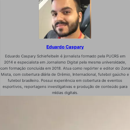
Eduardo Caspary
Eduardo Caspary Schiefelbein é jornalista formado pela PUCRS em
2014 e especialista em Jornalismo Digital pela mesma universidade,
com formação concluída em 2018. Atua como repórter e editor do Zona
Mista, com cobertura diária de Grêmio, Internacional, futebol gaúcho e
futebol brasileiro. Possui experiência em cobertura de eventos
esportivos, reportagens investigativas e produção de conteúdo para
mídias digitais.