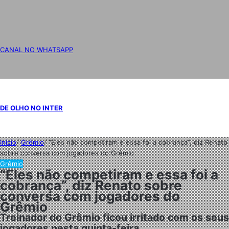
CANAL NO WHATSAPP
DE OLHO NO INTER
Início
/
Grêmio
/
“Eles não competiram e essa foi a cobrança”, diz Renato
sobre conversa com jogadores do Grêmio
Grêmio
“Eles não competiram e essa foi a
cobrança”, diz Renato sobre
conversa com jogadores do
Grêmio
Treinador do Grêmio ficou irritado com os seus
jogadores nesta quinta-feira