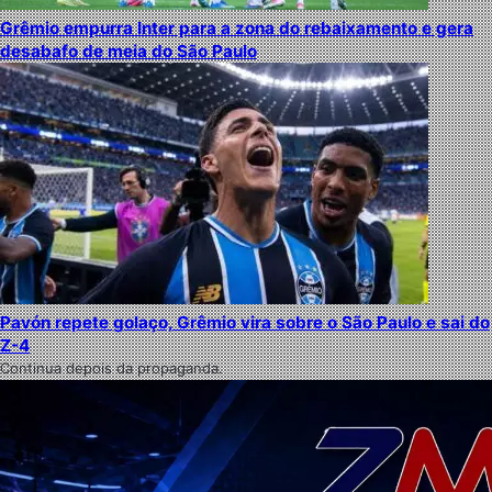
Grêmio empurra Inter para a zona do rebaixamento e gera
desabafo de meia do São Paulo
Pavón repete golaço, Grêmio vira sobre o São Paulo e sai do
Z-4
Continua depois da propaganda.