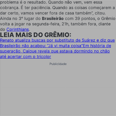
problema é o resultado. Quando não vem, vem essa
cobrança. É ter paciência. Quando as coisas começarem a
dar certo, vamos vencer fora de casa também”, citou.
Ainda no 3° lugar do
Brasileirão
com 39 pontos, o Grêmio
volta a jogar na segunda-feira, 21h, também fora, diante
do
Corinthians
.
LEIA MAIS DO GRÊMIO:
Renato atualiza buscas por substituto de Suárez e diz que
Brasileirão não acabou: “Já vi muita coisa”
Em história de
superação, Caíque revela que estava dormindo no chão
até acertar com o tricolor
Publicidade