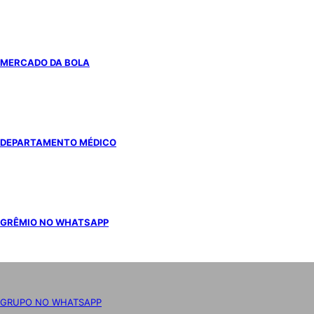
MERCADO DA BOLA
DEPARTAMENTO MÉDICO
GRÊMIO NO WHATSAPP
GRUPO NO WHATSAPP