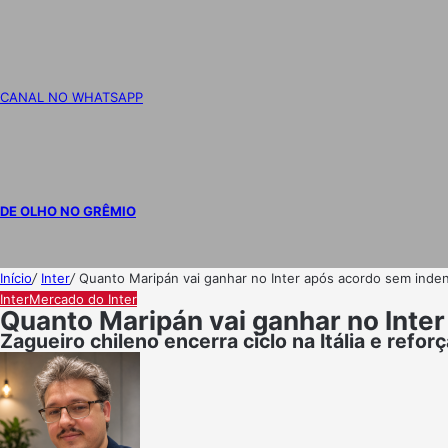
CANAL NO WHATSAPP
DE OLHO NO GRÊMIO
Início
/
Inter
/
Quanto Maripán vai ganhar no Inter após acordo sem inden
Inter
Mercado do Inter
Quanto Maripán vai ganhar no Inte
Zagueiro chileno encerra ciclo na Itália e refo