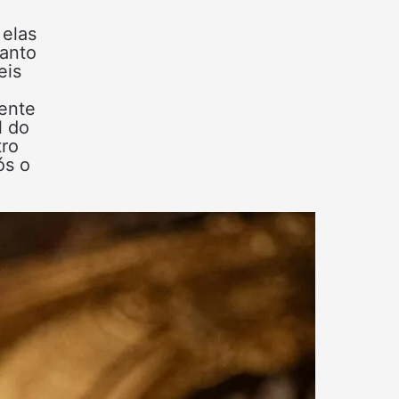
 elas
uanto
eis
ente
l do
tro
ós o