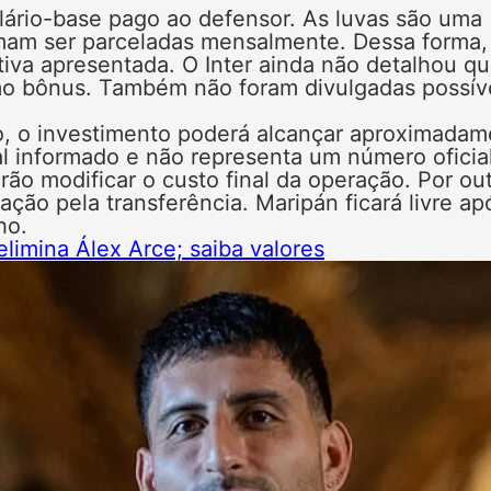
lário-base pago ao defensor. As luvas são uma
umam ser parceladas mensalmente. Dessa forma,
va apresentada. O Inter ainda não detalhou q
mo bônus. Também não foram divulgadas possív
, o investimento poderá alcançar aproximadam
al informado e não representa um número oficia
ão modificar o custo final da operação. Por ou
ção pela transferência. Maripán ficará livre ap
ho.
limina Álex Arce; saiba valores