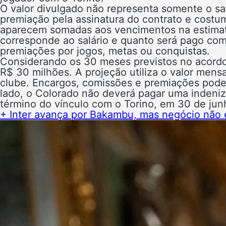
O valor divulgado não representa somente o sa
premiação pela assinatura do contrato e cost
aparecem somadas aos vencimentos na estimati
corresponde ao salário e quanto será pago co
premiações por jogos, metas ou conquistas.
Considerando os 30 meses previstos no acordo
R$ 30 milhões. A projeção utiliza o valor mens
clube. Encargos, comissões e premiações poder
lado, o Colorado não deverá pagar uma indeniza
término do vínculo com o Torino, em 30 de jun
+ Inter avança por Bakambu, mas negócio não e