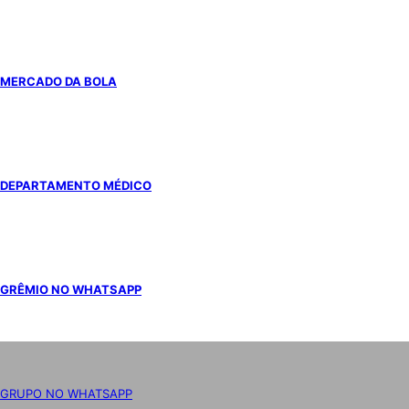
MERCADO DA BOLA
DEPARTAMENTO MÉDICO
GRÊMIO NO WHATSAPP
GRUPO NO WHATSAPP