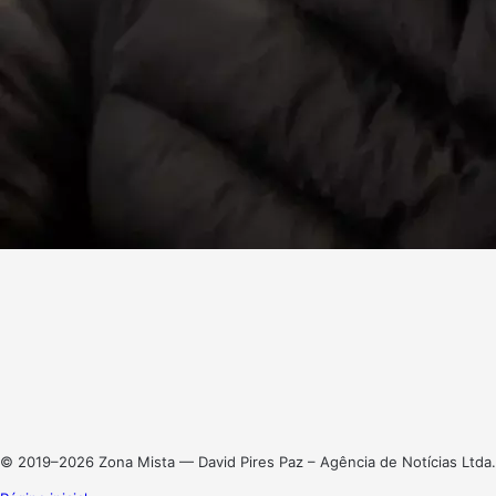
Facebook
X
Linkedin
Instagram
© 2019–2026 Zona Mista — David Pires Paz – Agência de Notícias Ltda.