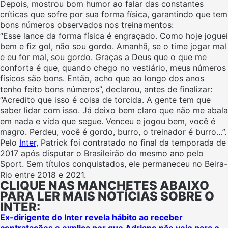
Depois, mostrou bom humor ao falar das constantes
críticas que sofre por sua forma física, garantindo que tem
bons números observados nos treinamentos:
“Esse lance da forma física é engraçado. Como hoje joguei
bem e fiz gol, não sou gordo. Amanhã, se o time jogar mal
e eu for mal, sou gordo. Graças a Deus que o que me
conforta é que, quando chego no vestiário, meus números
físicos são bons. Então, acho que ao longo dos anos
tenho feito bons números”, declarou, antes de finalizar:
“Acredito que isso é coisa de torcida. A gente tem que
saber lidar com isso. Já deixo bem claro que não me abala
em nada e vida que segue. Venceu e jogou bem, você é
magro. Perdeu, você é gordo, burro, o treinador é burro…”.
Pelo
Inter
, Patrick foi contratado no final da temporada de
2017 após disputar o Brasileirão do mesmo ano pelo
Sport. Sem títulos conquistados, ele permaneceu no Beira-
Rio entre 2018 e 2021.
CLIQUE NAS MANCHETES ABAIXO
PARA LER MAIS NOTÍCIAS SOBRE O
INTER:
Ex-dirigente do Inter revela hábito ao receber
contratações e explica por que Adriano não veio para o