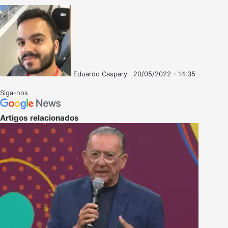
Eduardo Caspary
20/05/2022 - 14:35
Follow
Mande
on
um
Siga-nos
X
e-
mail
Artigos relacionados