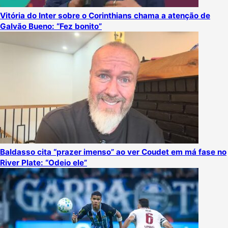
Vitória do Inter sobre o Corinthians chama a atenção de
Galvão Bueno: “Fez bonito”
Baldasso cita “prazer imenso” ao ver Coudet em má fase no
River Plate: “Odeio ele”