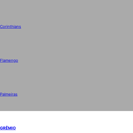
Corinthians
Flamengo
Palmeiras
GRÊMIO