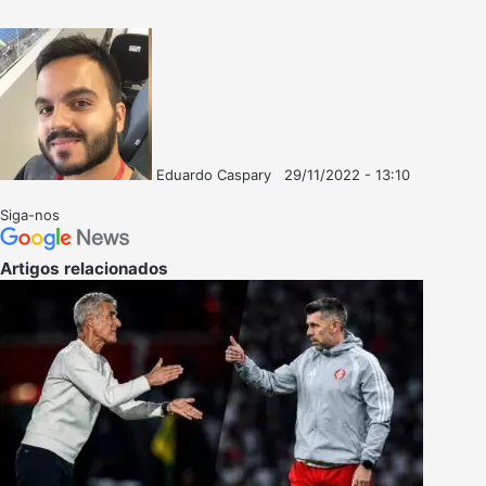
Eduardo Caspary
29/11/2022 - 13:10
Follow
Mande
on
um
Siga-nos
X
e-
mail
Artigos relacionados