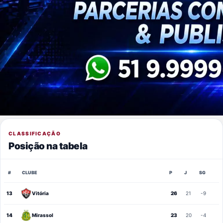
CLASSIFICAÇÃO
Posição na tabela
#
CLUBE
P
J
SG
13
Vitória
26
21
-9
14
Mirassol
23
20
-4