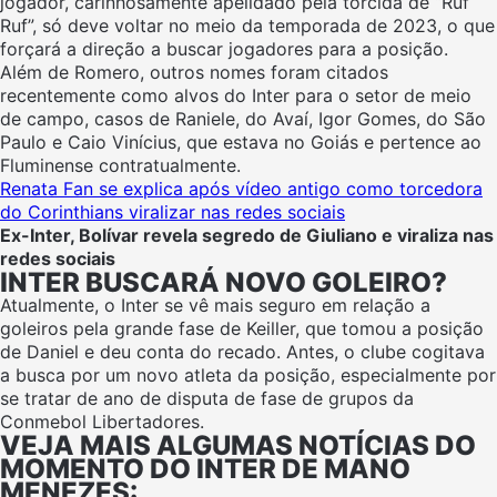
jogador, carinhosamente apelidado pela torcida de “Ruf
Ruf”, só deve voltar no meio da temporada de 2023, o que
forçará a direção a buscar jogadores para a posição.
Além de Romero, outros nomes foram citados
recentemente como alvos do Inter para o setor de meio
de campo, casos de Raniele, do Avaí, Igor Gomes, do São
Paulo e Caio Vinícius, que estava no Goiás e pertence ao
Fluminense contratualmente.
Renata Fan se explica após vídeo antigo como torcedora
do Corinthians viralizar nas redes sociais
Ex-Inter, Bolívar revela segredo de Giuliano e viraliza nas
redes sociais
INTER BUSCARÁ NOVO GOLEIRO?
Atualmente, o Inter se vê mais seguro em relação a
goleiros pela grande fase de Keiller, que tomou a posição
de Daniel e deu conta do recado. Antes, o clube cogitava
a busca por um novo atleta da posição, especialmente por
se tratar de ano de disputa de fase de grupos da
Conmebol Libertadores.
VEJA MAIS ALGUMAS NOTÍCIAS DO
MOMENTO DO INTER DE MANO
MENEZES: