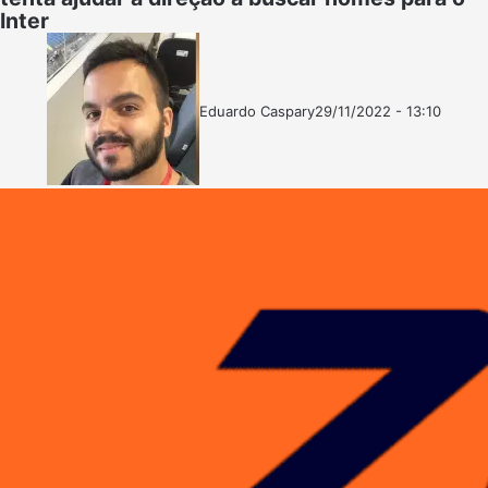
Inter
Eduardo Caspary
29/11/2022 - 13:10
Follow
Mande
on
um
X
e-
mail