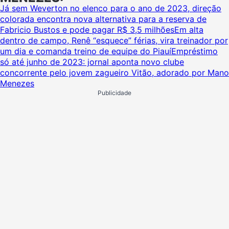
Já sem Weverton no elenco para o ano de 2023, direção
colorada encontra nova alternativa para a reserva de
Fabricio Bustos e pode pagar R$ 3,5 milhões
Em alta
dentro de campo, Renê “esquece” férias, vira treinador por
um dia e comanda treino de equipe do Piauí
Empréstimo
só até junho de 2023: jornal aponta novo clube
concorrente pelo jovem zagueiro Vitão, adorado por Mano
Menezes
Publicidade