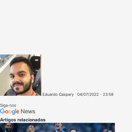
Eduardo Caspary
04/07/2022 - 23:58
Follow
Mande
on
um
Siga-nos
X
e-
mail
Artigos relacionados