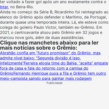
ter voltado a fazer gol após um ano exatamente contra o
Inter
, no Beira-Rio.
Ainda no começo da Série B, Ricardinho foi reintegrado ao
elenco do Grêmio após defender o Marítimo, de Portugal,
durante quase uma temporada inteira. Lá, ele esteve como
colega do goleiro Paulo Victor, também ex-Grêmio. Em
2021, o centroavante atuou pelo Grêmio em 32 jogos e
marcou nove gols, além de duas assistências.
Clique nas manchetes abaixo para ler
mais notícias sobre o Grêmio:
Abrahão confia em “futuro promissor” do Grêmio, mas
admite nível baixo: “Segunda divisão é isso,
infelizmente”
Ferreira elogia time do Bahia, “aceita” empate
fora de casa e fala do retorno com a camisa do
Grêmio
Fernando Henrique puxa a fila e Grêmio tem outro
meio-campista saindo para ganhar mais rodagem
Publicidade