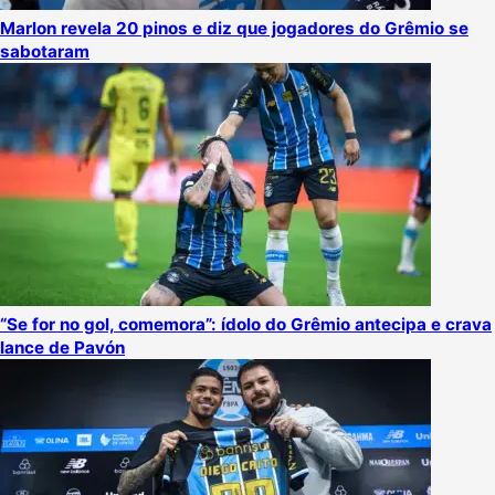
Marlon revela 20 pinos e diz que jogadores do Grêmio se
sabotaram
“Se for no gol, comemora”: ídolo do Grêmio antecipa e crava
lance de Pavón