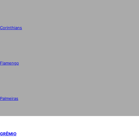
Corinthians
Flamengo
Palmeiras
GRÊMIO