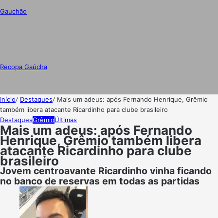
Gauchão
Recopa Gaúcha
Início
/
Destaques
/
Mais um adeus: após Fernando Henrique, Grêmio
também libera atacante Ricardinho para clube brasileiro
Destaques
Grêmio
Últimas
Mais um adeus: após Fernando
Henrique, Grêmio também libera
atacante Ricardinho para clube
brasileiro
Jovem centroavante Ricardinho vinha ficando
no banco de reservas em todas as partidas