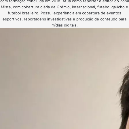
com formação concluída em 2018. Atua como repórter e editor do Zona
Mista, com cobertura diária de Grêmio, Internacional, futebol gaúcho e
futebol brasileiro. Possui experiência em cobertura de eventos
esportivos, reportagens investigativas e produção de conteúdo para
mídias digitais.