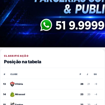
CLASSIFICAÇÃO
Posição na tabela
#
CLUBE
P
J
SG
13
Vitória
26
21
-9
14
Mirassol
23
20
-4
15
Santos
22
20
-4