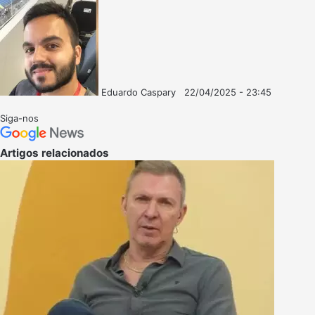
Eduardo Caspary
22/04/2025 - 23:45
Follow
Mande
on
um
Siga-nos
X
e-
mail
Artigos relacionados