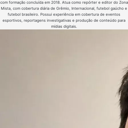
com formação concluída em 2018. Atua como repórter e editor do Zona
Mista, com cobertura diária de Grêmio, Internacional, futebol gaúcho e
futebol brasileiro. Possui experiência em cobertura de eventos
esportivos, reportagens investigativas e produção de conteúdo para
mídias digitais.