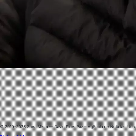
Facebook
X
Linkedin
Instagram
© 2019–2026 Zona Mista — David Pires Paz – Agência de Notícias Ltda.