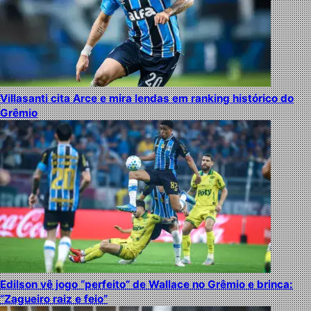
Villasanti cita Arce e mira lendas em ranking histórico do
Grêmio
Edilson vê jogo “perfeito” de Wallace no Grêmio e brinca:
“Zagueiro raiz e feio”