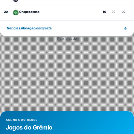
20
Chapecoense
10
20
-22
Ver classificação completa
→
Publicidade
AGENDA DO CLUBE
Jogos do Grêmio