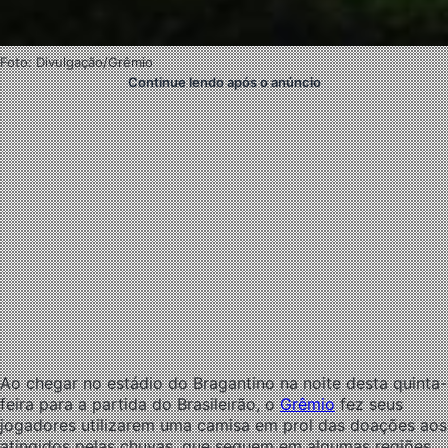
Foto: Divulgação/Grêmio
Continue lendo após o anúncio
Ao chegar no estádio do Bragantino na noite desta quinta-
feira para a partida do Brasileirão, o
Grêmio
fez seus
jogadores utilizarem uma camisa em prol das doações aos
atingidos pelas chuvas, que seguem em algumas regiões