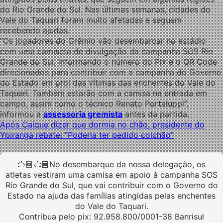
do Rio Grande do Sul. Nas últimas semanas, cidades do
Vale do Taquari foram muito afetadas e seguem
recebendo ajudas.
“Os jogadores do Grêmio vão desembarcar no estádio
com uma camiseta de divulgação da campanha SOS Rio
Grande do Sul, informando o número do Pix e o QR Code
direcionados para contribuir com a campanha do Governo
do Estado em prol das vítimas das enchentes do Vale do
Taquari. Também estarão com a camisa na entrada em
campo, assim como o técnico Renato Portaluppi”,
informou a
assessoria gremista
antes da partida.
Após Caíque dizer que dormia no chão, presidente do
Ypiranga rebate: “Poderia ter pedido colchão”
🫱🏾‍🫲🏼No desembarque da nossa delegação, os
atletas vestiram uma camisa em apoio à campanha SOS
Rio Grande do Sul, que vai contribuir com o Governo do
Estado na ajuda das famílias atingidas pelas enchentes
do Vale do Taquari.
Contribua pelo pix: 92.958.800/0001-38 Banrisul