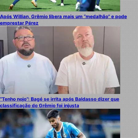
Após Willian, Grêmio libera mais um “medalhão” e pode
emprestar Pérez
“Tenho nojo”: Bagé se irrita após Baldasso dizer que
classificação do Grêmio foi injusta