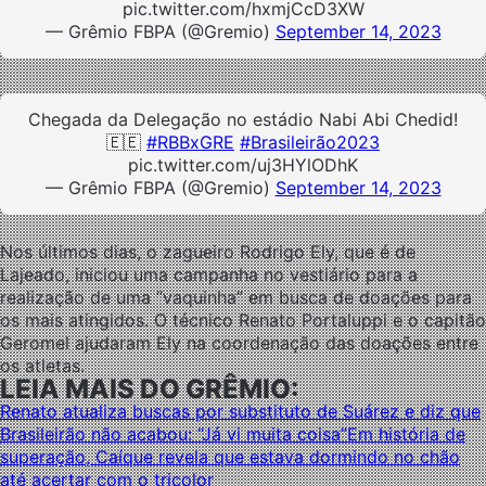
pic.twitter.com/hxmjCcD3XW
— Grêmio FBPA (@Gremio)
September 14, 2023
Chegada da Delegação no estádio Nabi Abi Chedid!
🇪🇪
#RBBxGRE
#Brasileirão2023
pic.twitter.com/uj3HYlODhK
— Grêmio FBPA (@Gremio)
September 14, 2023
Nos últimos dias, o zagueiro Rodrigo Ely, que é de
Lajeado, iniciou uma campanha no vestiário para a
realização de uma “vaquinha” em busca de doações para
os mais atingidos. O técnico Renato Portaluppi e o capitão
Geromel ajudaram Ely na coordenação das doações entre
os atletas.
LEIA MAIS DO GRÊMIO:
Renato atualiza buscas por substituto de Suárez e diz que
Brasileirão não acabou: “Já vi muita coisa”
Em história de
superação, Caíque revela que estava dormindo no chão
até acertar com o tricolor