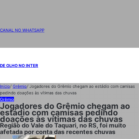
CANAL NO WHATSAPP
DE OLHO NO INTER
Início
/
Grêmio
/
Jogadores do Grêmio chegam ao estádio com camisas
pedindo doações às vítimas das chuvas
Grêmio
Jogadores do Grêmio chegam ao
estádio com camisas pedindo
doações às vítimas das chuvas
Região do Vale do Taquari, no RS, foi muito
afetada por conta das recentes chuvas