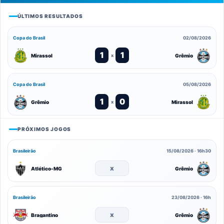
ÚLTIMOS RESULTADOS
Copa do Brasil
02/08/2026
1
1
Mirassol
Grêmio
x
Copa do Brasil
05/08/2026
1
0
Grêmio
Mirassol
x
PRÓXIMOS JOGOS
Brasileirão
15/08/2026 · 16h30
x
Atlético-MG
Grêmio
Brasileirão
23/08/2026 · 16h
x
Bragantino
Grêmio