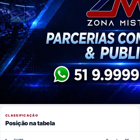
CLASSIFICAÇÃO
Posição na tabela
#
CLUBE
P
J
SG