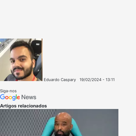
Eduardo Caspary
19/02/2024 - 13:11
Follow
Mande
on
um
Siga-nos
X
e-
mail
Artigos relacionados