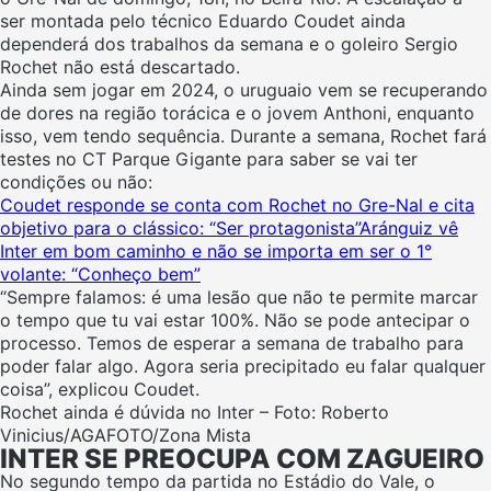
ser montada pelo técnico Eduardo Coudet ainda
dependerá dos trabalhos da semana e o goleiro Sergio
Rochet não está descartado.
Ainda sem jogar em 2024, o uruguaio vem se recuperando
de dores na região torácica e o jovem Anthoni, enquanto
isso, vem tendo sequência. Durante a semana, Rochet fará
testes no CT Parque Gigante para saber se vai ter
condições ou não:
Coudet responde se conta com Rochet no Gre-Nal e cita
objetivo para o clássico: “Ser protagonista”
Aránguiz vê
Inter em bom caminho e não se importa em ser o 1°
volante: “Conheço bem”
“Sempre falamos: é uma lesão que não te permite marcar
o tempo que tu vai estar 100%. Não se pode antecipar o
processo
. Temos de esperar a semana de trabalho para
poder falar algo. Agora seria precipitado eu falar qualquer
coisa”, explicou Coudet.
Rochet ainda é dúvida no Inter – Foto: Roberto
Vinicius/AGAFOTO/Zona Mista
INTER SE PREOCUPA COM ZAGUEIRO
No segundo tempo da partida no Estádio do Vale, o