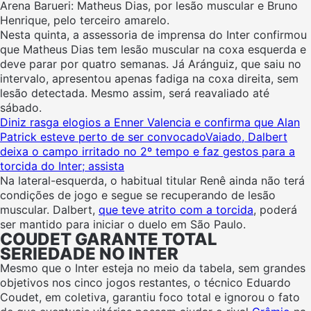
Arena Barueri: Matheus Dias, por lesão muscular e Bruno
Henrique, pelo terceiro amarelo.
Nesta quinta, a assessoria de imprensa do Inter confirmou
que Matheus Dias tem lesão muscular na coxa esquerda e
deve parar por quatro semanas. Já
Aránguiz, que saiu no
intervalo, apresentou
apenas fadiga na coxa direita, sem
lesão detectada. Mesmo assim, será reavaliado até
sábado.
Diniz rasga elogios a Enner Valencia e confirma que Alan
Patrick esteve perto de ser convocado
Vaiado, Dalbert
deixa o campo irritado no 2º tempo e faz gestos para a
torcida do Inter; assista
Na lateral-esquerda, o habitual titular Renê ainda não terá
condições de jogo e segue se recuperando de lesão
muscular. Dalbert,
que teve atrito com a torcida
, poderá
ser mantido para iniciar o duelo em São Paulo.
COUDET GARANTE TOTAL
SERIEDADE NO INTER
Mesmo que o Inter esteja no meio da tabela, sem grandes
objetivos nos cinco jogos restantes, o técnico Eduardo
Coudet, em coletiva, garantiu foco total e ignorou o fato