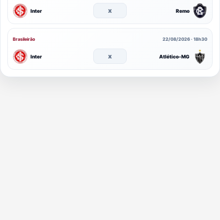
x
Inter
Remo
Brasileirão
22/08/2026 · 18h30
x
Inter
Atlético-MG