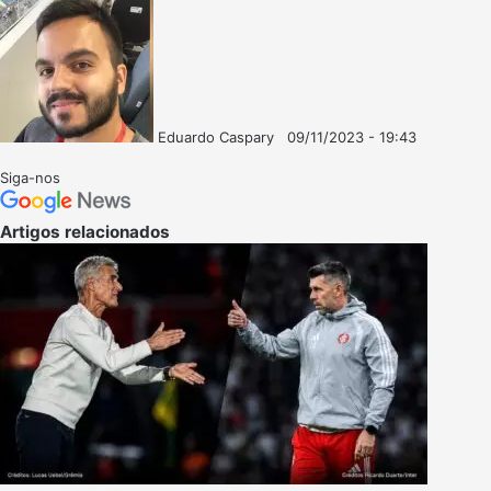
Eduardo Caspary
09/11/2023 - 19:43
Follow
Mande
on
um
Siga-nos
X
e-
mail
Artigos relacionados