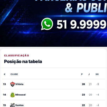
CLASSIFICAÇÃO
Posição na tabela
#
CLUBE
P
J
SG
13
Vitória
26
21
-9
14
Mirassol
23
20
-4
15
Santos
22
20
-4