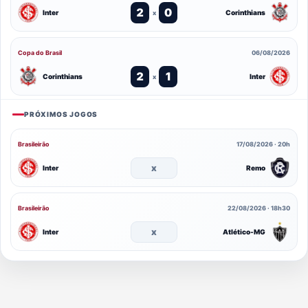
2
0
Inter
Corinthians
x
Copa do Brasil
06/08/2026
2
1
Corinthians
Inter
x
PRÓXIMOS JOGOS
Brasileirão
17/08/2026 · 20h
x
Inter
Remo
Brasileirão
22/08/2026 · 18h30
x
Inter
Atlético-MG