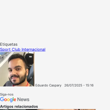
Etiquetas
Sport Club Internacional
Eduardo Caspary
26/07/2025 - 15:16
Follow
Mande
on
um
Siga-nos
X
e-
mail
Artigos relacionados